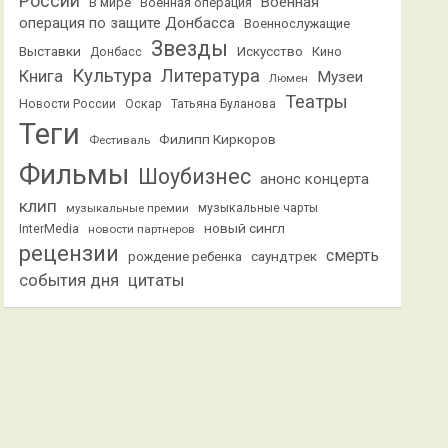
России
Военная
В мире
Военная операция
операция по защите Донбасса
Военнослужащие
Звезды
Выставки
Искусство
Кино
Донбасс
Культура
Литература
Книга
Музеи
Люмен
Театры
Новости России
Оскар
Татьяна Буланова
Теги
Филипп Киркоров
Фестиваль
Фильмы
Шоубизнес
анонс концерта
клип
музыкальные премии
музыкальные чарты
новый сингл
InterMedia
новости партнеров
рецензии
смерть
саундтрек
рождение ребенка
события дня
цитаты