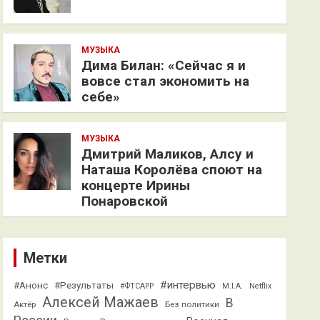
МУЗЫКА
Дима Билан: «Сейчас я и
вовсе стал экономить на
себе»
МУЗЫКА
Дмитрий Маликов, Алсу и
Наташа Королёва споют на
концерте Ирины
Понаровской
Метки
#интервью
#Анонс
#Результаты
#ФТСАРР
M.I.A.
Netflix
Алексей Мажаев
В
Актёр
Без политики