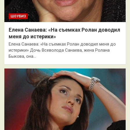
ШОУБИЗ
Елена Санаева: «На съемках Ролан доводил
меня до истерики»
Елена Санаева: «На съемках Ролан доводил меня до
истерики» Дочь Всеволода Санаева, жена Ролана
Быкова, она…