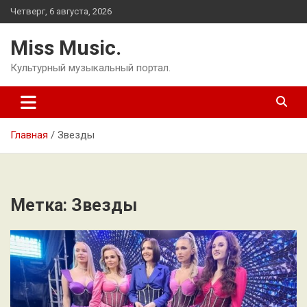
Перейти
Четверг, 6 августа, 2026
к
содержимому
Miss Music.
Культурный музыкальный портал.
Главная
Звезды
Метка:
Звезды