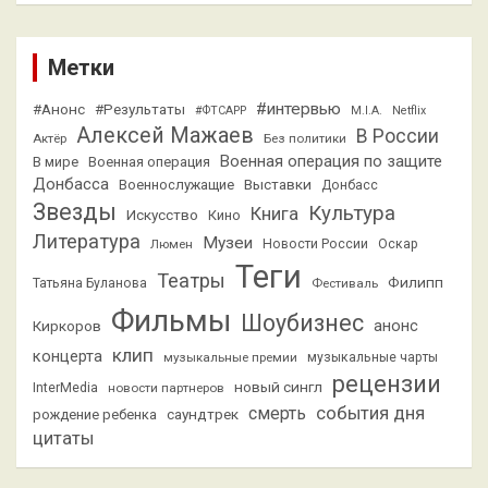
Метки
#интервью
#Анонс
#Результаты
#ФТСАРР
M.I.A.
Netflix
Алексей Мажаев
В России
Актёр
Без политики
Военная операция по защите
В мире
Военная операция
Донбасса
Выставки
Военнослужащие
Донбасс
Звезды
Культура
Книга
Искусство
Кино
Литература
Музеи
Люмен
Новости России
Оскар
Теги
Театры
Филипп
Татьяна Буланова
Фестиваль
Фильмы
Шоубизнес
анонс
Киркоров
клип
концерта
музыкальные премии
музыкальные чарты
рецензии
новый сингл
InterMedia
новости партнеров
смерть
события дня
саундтрек
рождение ребенка
цитаты