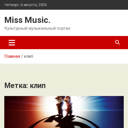
Перейти
Четверг, 6 августа, 2026
к
содержимому
Miss Music.
Культурный музыкальный портал.
Главная
клип
Метка:
клип