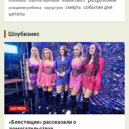
новый сингл
InterMedia
новости партнеров
смерть
события дня
саундтрек
рождение ребенка
цитаты
Шоубизнес
ШОУБИЗ
«Блестящие» рассказали о
домогательствах