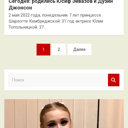
Сегодня: родились Юсиф Эйвазов и Дуэйн
Джонсон
2 мая 2022 года, понедельник 7 лет принцессе
Шарлотте Кембриджской. 31 год актрисе Юлии
Топольницкой. 37…
Пагинация
1
2
Далее
записей
П
о
и
с
к