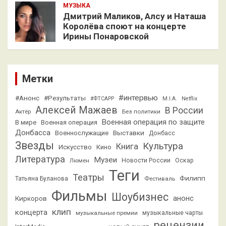
МУЗЫКА
Дмитрий Маликов, Алсу и Наташа
Королёва споют на концерте
Ирины Понаровской
Метки
#интервью
#Анонс
#Результаты
#ФТСАРР
M.I.A.
Netflix
Алексей Мажаев
В России
Актёр
Без политики
Военная операция по защите
В мире
Военная операция
Донбасса
Выставки
Военнослужащие
Донбасс
Звезды
Культура
Книга
Искусство
Кино
Литература
Музеи
Люмен
Новости России
Оскар
Теги
Театры
Филипп
Татьяна Буланова
Фестиваль
Фильмы
Шоубизнес
анонс
Киркоров
клип
концерта
музыкальные премии
музыкальные чарты
рецензии