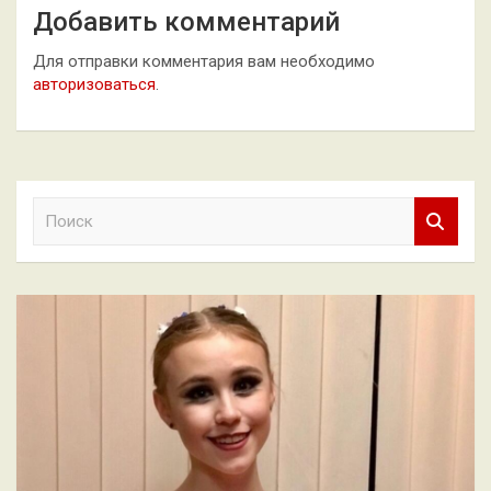
Добавить комментарий
Для отправки комментария вам необходимо
авторизоваться
.
П
о
и
с
к