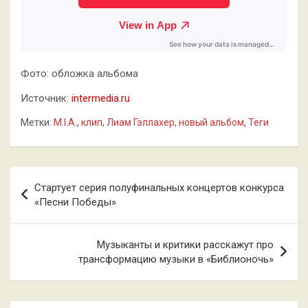
Фото: обложка альбома
Источник:
intermedia.ru
Метки:
M.I.A.
,
клип
,
Лиам Гэллахер
,
новый альбом
,
Теги
Навигация
Стартует серия полуфинальных концертов конкурса
по
«Песни Победы»
записям
Музыканты и критики расскажут про
трансформацию музыки в «Библионочь»