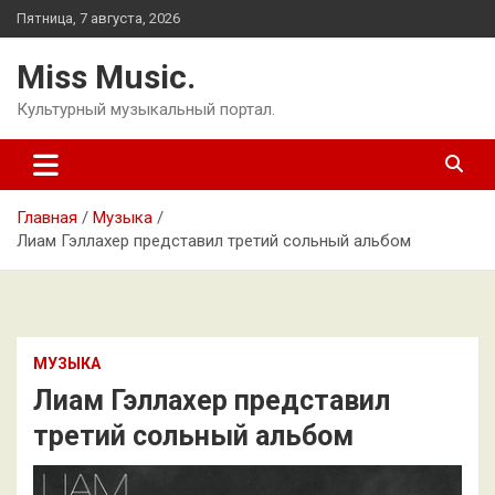
Перейти
Пятница, 7 августа, 2026
к
содержимому
Miss Music.
Культурный музыкальный портал.
Главная
Музыка
Лиам Гэллахер представил третий сольный альбом
МУЗЫКА
Лиам Гэллахер представил
третий сольный альбом