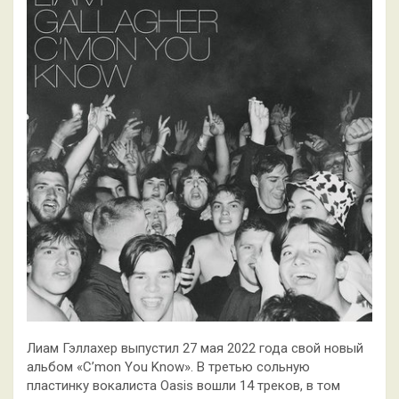
Лиам Гэллахер выпустил 27 мая 2022 года свой новый
альбом «C’mon You Know». В третью сольную
пластинку вокалиста Oasis вошли 14 треков, в том