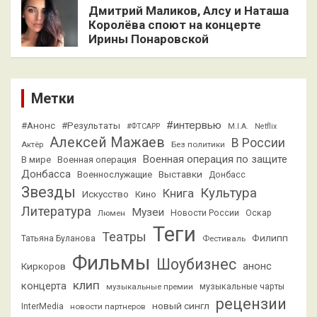
Дмитрий Маликов, Алсу и Наташа
Королёва споют на концерте
Ирины Понаровской
Метки
#интервью
#Анонс
#Результаты
#ФТСАРР
M.I.A.
Netflix
Алексей Мажаев
В России
Актёр
Без политики
Военная операция по защите
В мире
Военная операция
Донбасса
Выставки
Военнослужащие
Донбасс
Звезды
Культура
Книга
Искусство
Кино
Литература
Музеи
Люмен
Новости России
Оскар
Теги
Театры
Филипп
Татьяна Буланова
Фестиваль
Фильмы
Шоубизнес
анонс
Киркоров
клип
концерта
музыкальные премии
музыкальные чарты
рецензии
новый сингл
InterMedia
новости партнеров