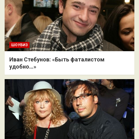
ШОУБИЗ
Иван Стебунов: «Быть фаталистом
удобно…»