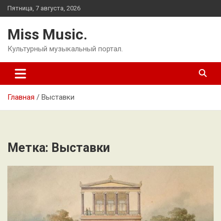
Перейти
Пятница, 7 августа, 2026
к
содержимому
Miss Music.
Культурный музыкальный портал.
Главная
Выставки
Метка:
Выставки