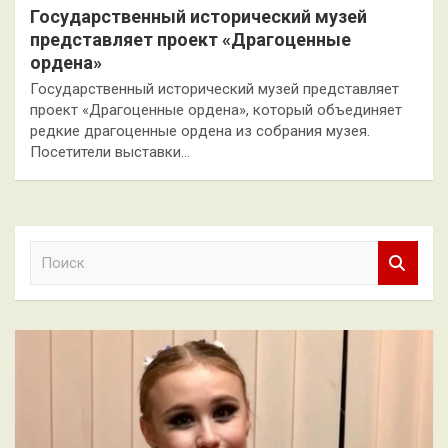
Государственный исторический музей
представляет проект «Драгоценные
ордена»
Государственный исторический музей представляет
проект «Драгоценные ордена», который объединяет
редкие драгоценные ордена из собрания музея.
Посетители выставки…
П
о
и
с
к