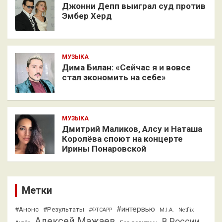
Джонни Депп выиграл суд против
Эмбер Херд
МУЗЫКА
Дима Билан: «Сейчас я и вовсе
стал экономить на себе»
МУЗЫКА
Дмитрий Маликов, Алсу и Наташа
Королёва споют на концерте
Ирины Понаровской
Метки
#интервью
#Анонс
#Результаты
#ФТСАРР
M.I.A.
Netflix
Алексей Мажаев
В России