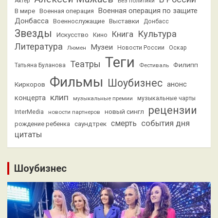
Актёр
Без политики
Военная операция по защите
В мире
Военная операция
Донбасса
Выставки
Военнослужащие
Донбасс
Звезды
Культура
Книга
Искусство
Кино
Литература
Музеи
Люмен
Новости России
Оскар
Теги
Театры
Филипп
Татьяна Буланова
Фестиваль
Фильмы
Шоубизнес
анонс
Киркоров
клип
концерта
музыкальные премии
музыкальные чарты
рецензии
новый сингл
InterMedia
новости партнеров
смерть
события дня
саундтрек
рождение ребенка
цитаты
Шоубизнес