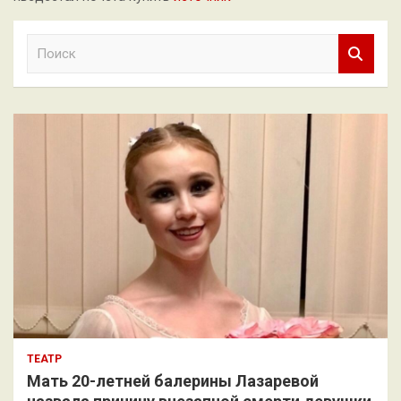
П
о
и
с
к
ТЕАТР
Мать 20-летней балерины Лазаревой