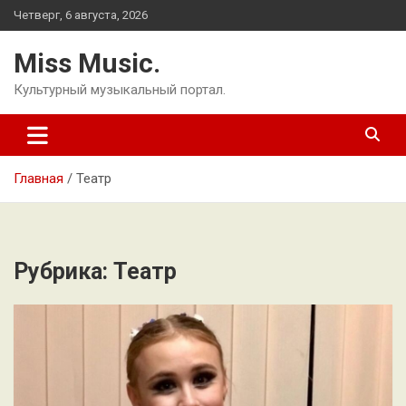
Перейти
Четверг, 6 августа, 2026
к
содержимому
Miss Music.
Культурный музыкальный портал.
Главная
Театр
Рубрика:
Театр