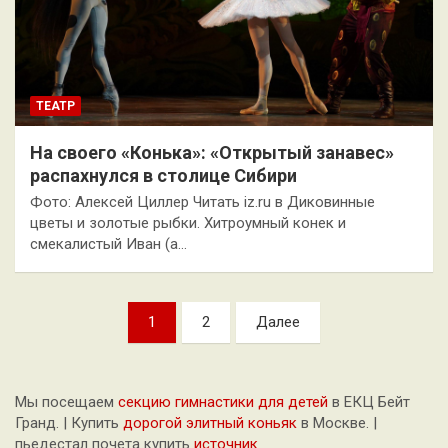
ТЕАТР
На своего «Конька»: «Открытый занавес»
распахнулся в столице Сибири
Фото: Алексей Циллер Читать iz.ru в Диковинные
цветы и золотые рыбки. Хитроумный конек и
смекалистый Иван (а…
Пагинация
1
2
Далее
записей
Мы посещаем
секцию гимнастики для детей
в ЕКЦ Бейт
Гранд. | Купить
дорогой элитный коньяк
в Москве. |
пьедестал почета купить
источник