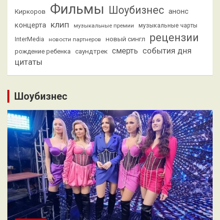
Фильмы
Шоубизнес
анонс
Киркоров
клип
концерта
музыкальные премии
музыкальные чарты
рецензии
новый сингл
InterMedia
новости партнеров
смерть
события дня
саундтрек
рождение ребенка
цитаты
Шоубизнес