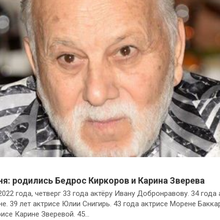
ня: родились Бедрос Киркоров и Карина Зверева
2022 года, четверг 33 года актёру Ивану Добронравову. 34 года
е. 39 лет актрисе Юлии Снигирь. 43 года актрисе Морене Баккар
рисе Карине Зверевой. 45…