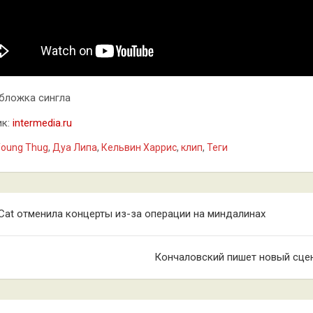
бложка сингла
ик:
intermedia.ru
oung Thug
,
Дуа Липа
,
Кельвин Харрис
,
клип
,
Теги
гация
 Cat отменила концерты из-за операции на миндалинах
сям
Кончаловский пишет новый сце