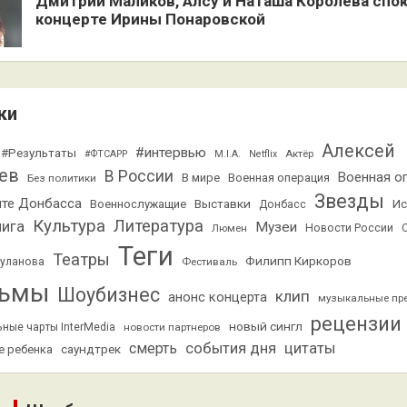
Дмитрий Маликов, Алсу и Наташа Королёва спо
концерте Ирины Понаровской
ки
Алексей
#интервью
#Результаты
Актёр
#ФТСАРР
M.I.A.
Netflix
ев
В России
Военная о
В мире
Военная операция
Без политики
Звезды
ите Донбасса
Выставки
Ис
Военнослужащие
Донбасс
Культура
Литература
нига
Музеи
Люмен
Новости России
Теги
Театры
Филипп Киркоров
Буланова
Фестиваль
ьмы
Шоубизнес
клип
анонс концерта
музыкальные пр
рецензии
новый сингл
ные чарты InterMedia
новости партнеров
смерть
события дня
цитаты
саундтрек
е ребенка