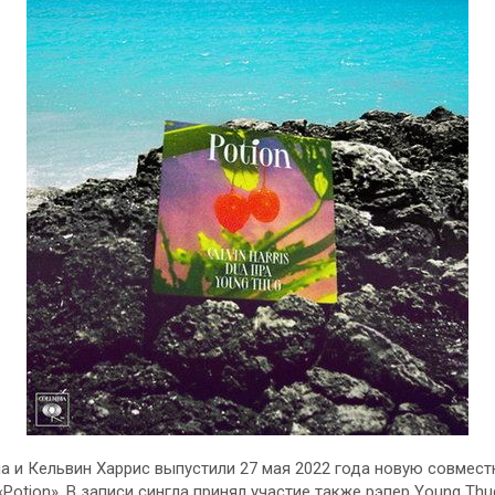
а и Кельвин Харрис выпустили 27 мая 2022 года новую совмес
«Potion». В записи сингла принял участие также рэпер Young Thu