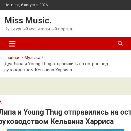
Перейти
Четверг, 6 августа, 2026
к
содержимому
Miss Music.
Культурный музыкальный портал.
Главная
Музыка
Дуа Липа и Young Thug отправились на остров под
руководством Кельвина Харриса
А
Липа и Young Thug отправились на ос
руководством Кельвина Харриса