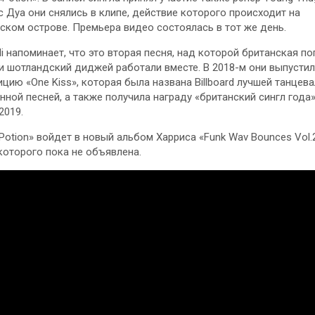
с Дуа они снялись в клипе, действие которого происходит на
ском острове. Премьера видео состоялась в тот же день.
di
напоминает, что это вторая песня, над которой британская по
и шотландский диджей работали вместе. В 2018-м они выпусти
цию «One Kiss», которая была названа Billboard лучшей танцев
нной песней, а также получила награду «британский сингл года» 
2019.
Potion» войдет в новый альбом Харриса «Funk Wav Bounces Vol.2
которого пока не объявлена.