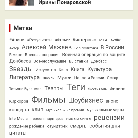
Ирины Понаровской
Метки
#интервью
#Анонс
#Результаты
#ФТСАРР
M.I.A.
Netflix
Алексей Мажаев
В России
Актёр
Без политики
Военная операция по защите
В мире
Военная операция
Донбасса
Выставки
Военнослужащие
Донбасс
Звезды
Культура
Книга
Искусство
Кино
Литература
Музеи
Люмен
Новости России
Оскар
Теги
Театры
Филипп
Татьяна Буланова
Фестиваль
Фильмы
Шоубизнес
анонс
Киркоров
клип
концерта
музыкальные премии
музыкальные чарты
рецензии
новый сингл
InterMedia
новости партнеров
смерть
события дня
саундтрек
рождение ребенка
цитаты