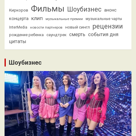
Фильмы
Шоубизнес
анонс
Киркоров
клип
концерта
музыкальные премии
музыкальные чарты
рецензии
новый сингл
InterMedia
новости партнеров
смерть
события дня
саундтрек
рождение ребенка
цитаты
Шоубизнес