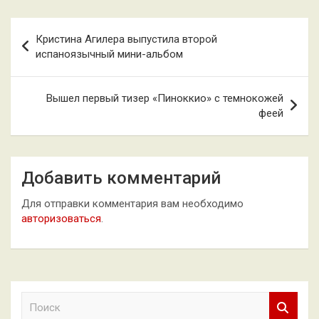
Навигация
Кристина Агилера выпустила второй
по
испаноязычный мини-альбом
записям
Вышел первый тизер «Пиноккио» с темнокожей
феей
Добавить комментарий
Для отправки комментария вам необходимо
авторизоваться
.
П
о