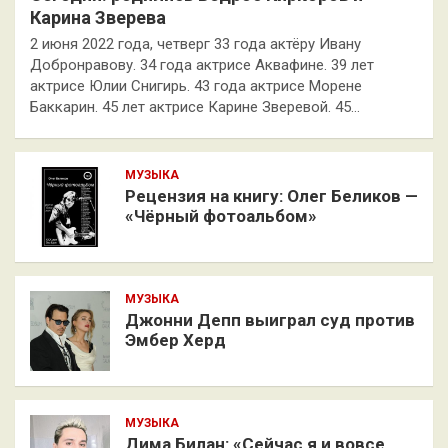
Карина Зверева
2 июня 2022 года, четверг 33 года актёру Ивану
Добронравову. 34 года актрисе Аквафине. 39 лет
актрисе Юлии Снигирь. 43 года актрисе Морене
Баккарин. 45 лет актрисе Карине Зверевой. 45…
МУЗЫКА
Рецензия на книгу: Олег Беликов —
«Чёрный фотоальбом»
МУЗЫКА
Джонни Депп выиграл суд против
Эмбер Херд
МУЗЫКА
Дима Билан: «Сейчас я и вовсе