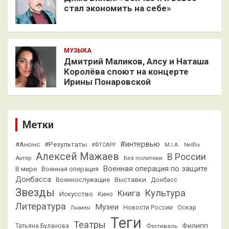
стал экономить на себе»
МУЗЫКА
Дмитрий Маликов, Алсу и Наташа
Королёва споют на концерте
Ирины Понаровской
Метки
#интервью
#Анонс
#Результаты
#ФТСАРР
M.I.A.
Netflix
Алексей Мажаев
В России
Актёр
Без политики
Военная операция по защите
В мире
Военная операция
Донбасса
Выставки
Военнослужащие
Донбасс
Звезды
Культура
Книга
Искусство
Кино
Литература
Музеи
Люмен
Новости России
Оскар
Теги
Театры
Филипп
Татьяна Буланова
Фестиваль