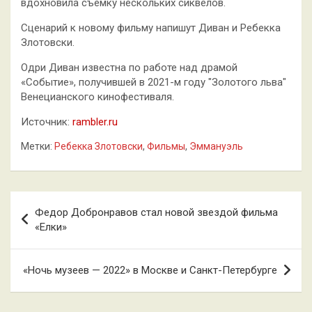
вдохновила съёмку нескольких сиквелов.
Сценарий к новому фильму напишут Диван и Ребекка
Злотовски.
Одри Диван известна по работе над драмой
«Событие», получившей в 2021-м году "Золотого льва"
Венецианского кинофестиваля.
Источник:
rambler.ru
Метки:
Ребекка Злотовски
,
Фильмы
,
Эммануэль
Навигация
Федор Добронравов стал новой звездой фильма
по
«Елки»
записям
«Ночь музеев — 2022» в Москве и Санкт-Петербурге