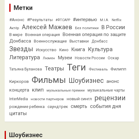
Метки
#интервью
#Анонс
#Результаты
#ФТСАРР
M.I.A.
Netflix
Алексей Мажаев
В России
Актёр
Без политики
Военная операция по защите
В мире
Военная операция
Донбасса
Выставки
Военнослужащие
Донбасс
Звезды
Культура
Книга
Искусство
Кино
Литература
Музеи
Люмен
Новости России
Оскар
Теги
Театры
Филипп
Татьяна Буланова
Фестиваль
Фильмы
Шоубизнес
анонс
Киркоров
клип
концерта
музыкальные премии
музыкальные чарты
рецензии
новый сингл
InterMedia
новости партнеров
смерть
события дня
саундтрек
рождение ребенка
цитаты
Шоубизнес