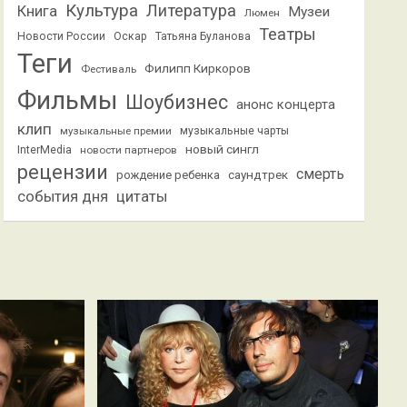
Культура
Литература
Книга
Музеи
Люмен
Театры
Новости России
Оскар
Татьяна Буланова
Теги
Филипп Киркоров
Фестиваль
Фильмы
Шоубизнес
анонс концерта
клип
музыкальные премии
музыкальные чарты
новый сингл
InterMedia
новости партнеров
рецензии
смерть
саундтрек
рождение ребенка
события дня
цитаты