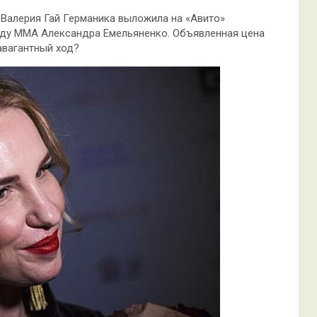
Валерия Гай Германика выложила на «Авито»
зду ММА Александра Емельяненко. Объявленная цена
авагантный ход?