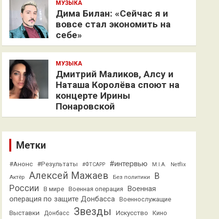
МУЗЫКА
Дима Билан: «Сейчас я и
вовсе стал экономить на
себе»
МУЗЫКА
Дмитрий Маликов, Алсу и
Наташа Королёва споют на
концерте Ирины
Понаровской
Метки
#интервью
#Анонс
#Результаты
#ФТСАРР
M.I.A.
Netflix
Алексей Мажаев
В
Актёр
Без политики
России
Военная
В мире
Военная операция
операция по защите Донбасса
Военнослужащие
Звезды
Выставки
Искусство
Кино
Донбасс