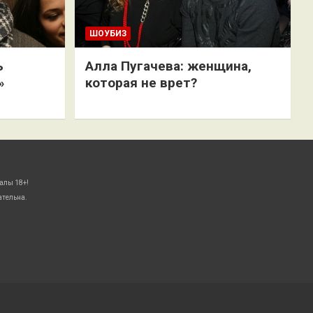
ШОУБИЗ
ь
Алла Пугачева: женщина,
»
которая не врет?
алы 18+!
ательна.