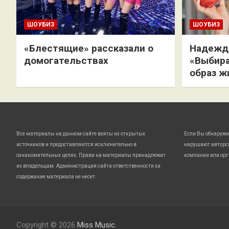
ШОУБИЗ
ШОУБИЗ
«Блестящие» рассказали о
Надежда
домогательствах
«Выбира
образ ж
Все материалы на данном сайте взяты из открытых
Если Вы обнаружи
источников и предоставляются исключительно в
нарушают авторс
ознакомительных целях. Права на материалы принадлежат
компании или орг
их владельцам. Администрация сайта ответственности за
содержание материала не несет.
Copyright © 2026
Miss Music.