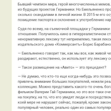
Бывший чемпион мира, герой многочисленных мемов,
из будущих проектов Германики. Но Емельяненко пр
сколько скандалами в личной жизни. В 2015-м его ос
похищение паспорта и склонение к употреблению нар
Судя по всему, на съемочной площадки у Германики
отношения. Получилось кино в гиперреалистичном с
ненормативную лексику тут неприемлемо, такая лекси
издательского дома «Коммерсантъ» Борис Барабано
— Емельяненко говорит так, как мы все, как живой че
раздирают, естественно, он использует эту лексику с
— Такое размещение на «Авито» — это прецедент?
— Не думаю, что кто-то еще когда-нибудь это позвол
привлечь внимание больших покупателей, нежели реа
коллекцию. Можно представить какого-то очень бог
фильмом Валерии Гай Германики, но это все-таки оч
на покупку, на то, что его увидят люди и посредство
коей мере не нарушает сейчас, пожалуй, кроме закона
популярный человек, реально один из самых популяр