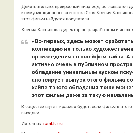
Действительно, прекрасный пиар-ход, соглашается 
коммуникационного агентства Сros Ксения Касьянова.
этот фильм найдутся покупатели.
Ксения Касьянова директор по разработкам и иссле
«Во-первых, здесь может сработат
коллекцию не только художественн
произведения со шлейфом хайпа. А 
активно очень в публичном простран
обладание уникальным куском искус
анонсирует выпуск этого фильма со
хайпе такого обладания тоже может
этот фильм даже за такую немален
В соцсетях шутят: красиво будет, если фильм в итог
выходки.
Источник:
rambler.ru