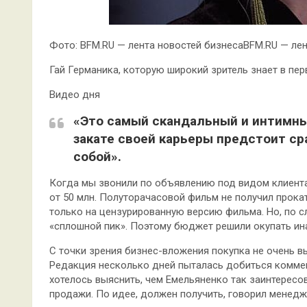
Фото: BFM.RU — лента новостей бизнесаBFM.RU — лен
Гай Германика, которую широкий зритель знает в пер
Видео дня
«Это самый скандальный и интимны
закате своей карьеры предстоит ср
собой».
Когда мы звонили по объявлению под видом клиента
от 50 млн. Полуторачасовой фильм не получил прока
только на цензурированную версию фильма. Но, по с
«сплошной пик». Поэтому бюджет решили окупать ин
С точки зрения бизнес-вложения покупка не очень вы
Редакция несколько дней пыталась добиться коммен
хотелось выяснить, чем Емельяненко так заинтересов
продажи. По идее, должен получить, говорил менед