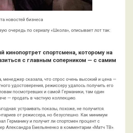
та новостей бизнеса
вую очередь по сериалу «Школа», описывает лот так:
й кинопортрет спортсмена, которому на
азиться с главным соперником — с самим
, менеджер сказала, что спрос очень высокий и цена —
тного удостоверения, режиссеру удалось получить его
ловам посмотревших и самой Германики, там один
аче — продать в частную коллекцию.
годная: устраивать показы, похоже, не получится.
тариев от режиссера, но безуспешно. Как минимум
ал Германику и получит ли спортсмен процент с
жер Александра Емельяненко в комментарии «Матч ТВ».