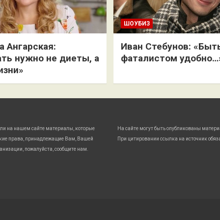
ШОУБИЗ
 Ангарская:
Иван Стебунов: «Быт
ть нужно не диеты, а
фаталистом удобно…
изни»
ли на нашем сайте материалы, которые
На сайте могут быть опубликованы матери
кие права, принадлежащие Вам, Вашей
При цитировании ссылка на источник обяз
анизации, пожалуйста, сообщите нам.