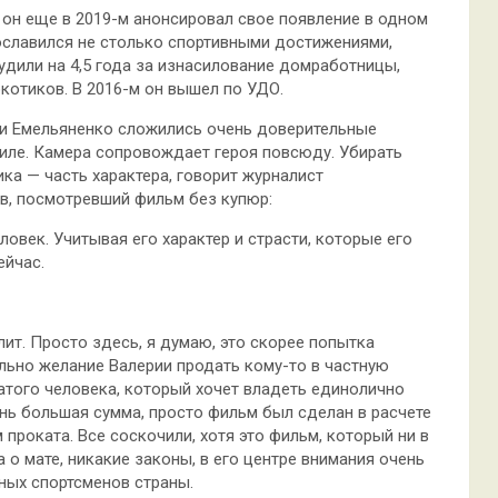
 он еще в 2019-м анонсировал свое появление в одном
ославился не столько спортивными достижениями,
удили на 4,5 года за изнасилование домработницы,
котиков. В 2016-м он вышел по УДО.
 и Емельяненко сложились очень доверительные
тиле. Камера сопровождает героя повсюду. Убирать
ка — часть характера, говорит журналист
в, посмотревший фильм без купюр:
ловек. Учитывая его характер и страсти, которые его
ейчас.
ит. Просто здесь, я думаю, это скорее попытка
льно желание Валерии продать кому-то в частную
атого человека, который хочет владеть единолично
ень большая сумма, просто фильм был сделан в расчете
м проката. Все соскочили, хотя это фильм, который ни в
 о мате, никакие законы, в его центре внимания очень
ных спортсменов страны.