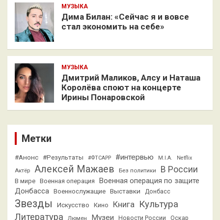
МУЗЫКА
Дима Билан: «Сейчас я и вовсе
стал экономить на себе»
МУЗЫКА
Дмитрий Маликов, Алсу и Наташа
Королёва споют на концерте
Ирины Понаровской
Метки
#интервью
#Анонс
#Результаты
#ФТСАРР
M.I.A.
Netflix
Алексей Мажаев
В России
Актёр
Без политики
Военная операция по защите
В мире
Военная операция
Донбасса
Выставки
Военнослужащие
Донбасс
Звезды
Культура
Книга
Искусство
Кино
Литература
Музеи
Люмен
Новости России
Оскар