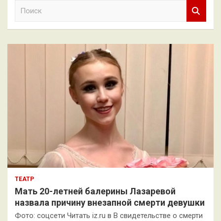
П
о
и
с
к
ТЕАТР
Мать 20-летней балерины Лазаревой
назвала причину внезапной смерти девушки
Фото: соцсети Читать iz.ru в В свидетельстве о смерти