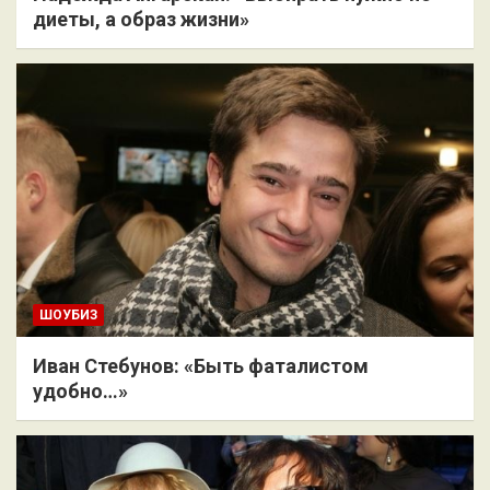
диеты, а образ жизни»
ШОУБИЗ
Иван Стебунов: «Быть фаталистом
удобно…»