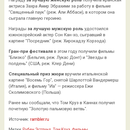
Награду
за лучшую женскую роль
получила иранская
актриса Захра Амир Эбрахими за работу в фильме
"Священный паук" (реж. Али Аббаси), в котором она
сыграла главную героиню.
Награды
за
лучшую мужскую роль
удостоился
южнокорейский актер Сон Кан-хо, сыгравший в
картине "Посредник" (реж. Хирокадзу Корээда).
Гран-при фестиваля
в этом году получили фильмы
"Близко" (Бельгия, реж. Лукас Донт) и "Звезды в
полдень" (США, реж. Клер Дени).
Специальный приз жюри
вручили итальянской
картине "Восемь Гор", снятой Шарлоттой Вандермерш
(Италия), и фильму "Иа" — режиссера Ежи
Сколимовского (Польша).
Ранее мы сообщали, что Том Круз в Каннах получил
почетную "Золотую пальмовую ветвь".
Источник:
rambler.ru
Метки:
Рубен Эстлунд
,
Том Круз
,
Фильмы