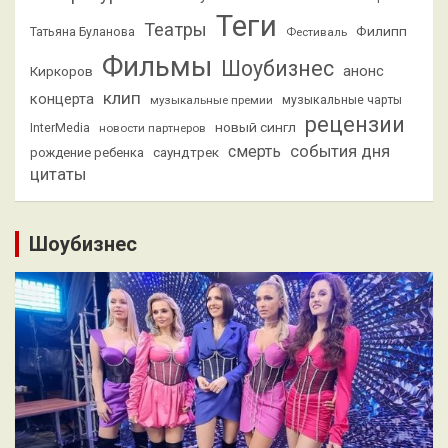
Теги
Театры
Филипп
Татьяна Буланова
Фестиваль
Фильмы
Шоубизнес
анонс
Киркоров
клип
концерта
музыкальные премии
музыкальные чарты
рецензии
новый сингл
InterMedia
новости партнеров
смерть
события дня
саундтрек
рождение ребенка
цитаты
Шоубизнес