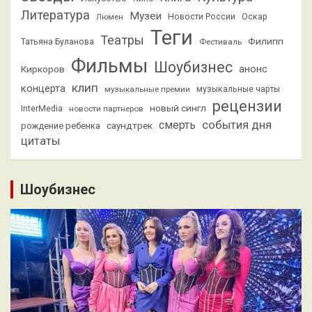
Литература
Музеи
Люмен
Новости России
Оскар
Теги
Театры
Филипп
Татьяна Буланова
Фестиваль
Фильмы
Шоубизнес
анонс
Киркоров
клип
концерта
музыкальные премии
музыкальные чарты
рецензии
новый сингл
InterMedia
новости партнеров
смерть
события дня
саундтрек
рождение ребенка
цитаты
Шоубизнес