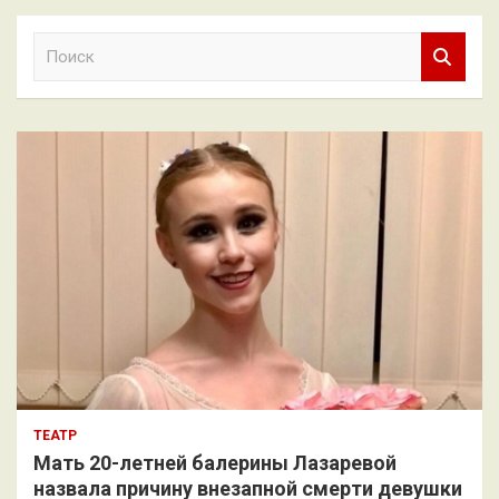
П
о
и
с
к
ТЕАТР
Мать 20-летней балерины Лазаревой
назвала причину внезапной смерти девушки