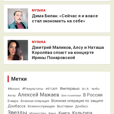
МУЗЫКА
Дима Билан: «Сейчас я и вовсе
стал экономить на себе»
МУЗЫКА
Дмитрий Маликов, Алсу и Наташа
Королёва споют на концерте
Ирины Понаровской
Метки
#интервью
#Анонс
#Результаты
#ФТСАРР
M.I.A.
Netflix
Алексей Мажаев
В России
Актёр
Без политики
Военная операция по защите
В мире
Военная операция
Донбасса
Выставки
Военнослужащие
Донбасс
Звезды
Культура
Книга
Искусство
Кино