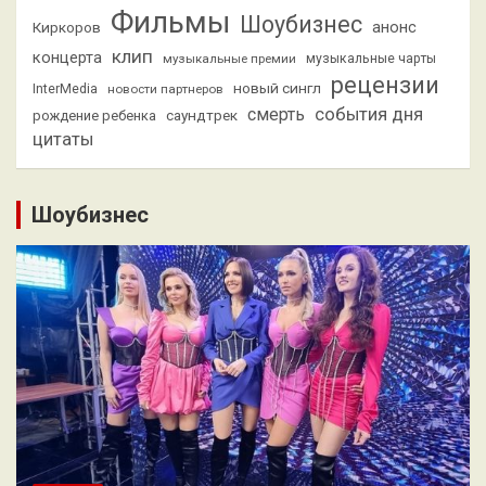
Фильмы
Шоубизнес
анонс
Киркоров
клип
концерта
музыкальные премии
музыкальные чарты
рецензии
новый сингл
InterMedia
новости партнеров
смерть
события дня
саундтрек
рождение ребенка
цитаты
Шоубизнес