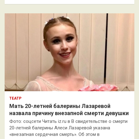
и
с
к
ТЕАТР
Мать 20-летней балерины Лазаревой
назвала причину внезапной смерти девушки
Фото: соцсети Читать iz.ru в В свидетельстве о смерти
20-летней балерины Алеси Лазаревой указана
«внезапная сердечная смерть». Об этом в