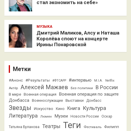
стал экономить на себе»
МУЗЫКА
Дмитрий Маликов, Алсу и Наташа
Королёва споют на концерте
Ирины Понаровской
Метки
#интервью
#Анонс
#Результаты
#ФТСАРР
M.I.A.
Netflix
Алексей Мажаев
В России
Актёр
Без политики
Военная операция по защите
В мире
Военная операция
Донбасса
Выставки
Военнослужащие
Донбасс
Звезды
Культура
Книга
Искусство
Кино
Литература
Музеи
Люмен
Новости России
Оскар
Теги
Театры
Филипп
Татьяна Буланова
Фестиваль