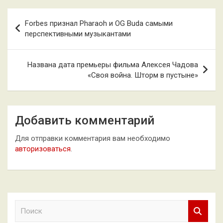
Навигация
Forbes признал Pharaoh и OG Buda самыми
по
перспективными музыкантами
записям
Названа дата премьеры фильма Алексея Чадова
«Своя война. Шторм в пустыне»
Добавить комментарий
Для отправки комментария вам необходимо
авторизоваться
.
П
о