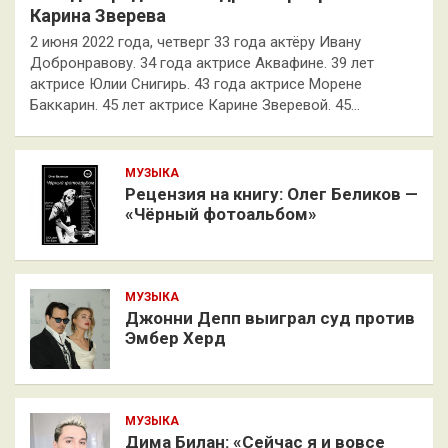
Карина Зверева
2 июня 2022 года, четверг 33 года актёру Ивану
Добронравову. 34 года актрисе Аквафине. 39 лет
актрисе Юлии Снигирь. 43 года актрисе Морене
Баккарин. 45 лет актрисе Карине Зверевой. 45…
МУЗЫКА
Рецензия на книгу: Олег Беликов —
«Чёрный фотоальбом»
МУЗЫКА
Джонни Депп выиграл суд против
Эмбер Херд
МУЗЫКА
Дима Билан: «Сейчас я и вовсе