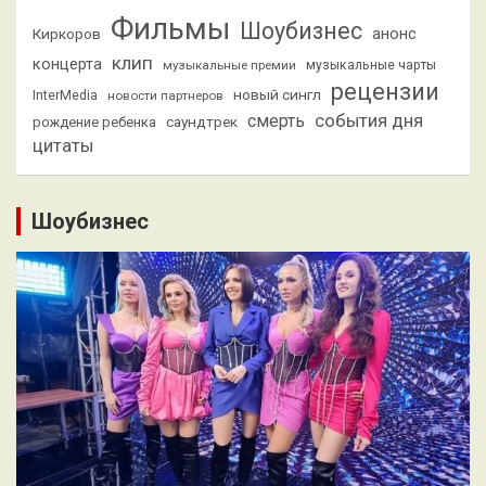
Фильмы
Шоубизнес
анонс
Киркоров
клип
концерта
музыкальные премии
музыкальные чарты
рецензии
новый сингл
InterMedia
новости партнеров
смерть
события дня
саундтрек
рождение ребенка
цитаты
Шоубизнес