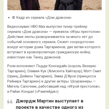
© Кадр из сериала «Дом дракона»
Видеосервис HBO Max выпустил тизер-трейлер
сериала «Дом дракона» — приквела «Игры престолов».
Действие ленты разворачивается за много лет до
событий основного сериала. Сюжет сосредоточен
вокруг истории дома Таргариенов, две ветви которого
вступают в кровопролитную гражданскую войну,
известную как Танец драконов.
Роли исполняют Пэдди Консидайн (король Визерис
Таргариен), Оливия Кук (Алисента Хайтауэр), Мэтт Смит
(принц Деймон Таргариен), Эмма Д’Арси (принцесса
Рейнира Таргариен) и другие актёры. Шоураннеры —
Мигель Сапочник, работавший над «Игрой престолов»,
и Райан Кондал («Рэмпейдж»).
Джордж Мартин выступает в
проекте в качестве одного из