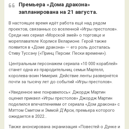
Премьера «Дома дракона»
запланирована на 21 августа.
В настоящее время идёт работа ещё над рядом
проектов, связанных со вселенной «Игры престолов».
Среди них сериал «Морской змей» о торговце и
мореплавателе Корлисе Веларионе. Герой также
появится в «Доме дракона» — его роль досталась
Стиву Туссэну («Принц Персии: Пески времени»).
Центральным персонажем сериала «10 000 кораблей»
станет одна из прародительниц семьи Мартелл,
королева-воин Нимерия. Действие ленты развернётся
почти за тысячу лет до событий «Игры престолов»‎.
«Увиденное мне понравилось»: Джордж Мартин
оценил приквел «Игры престолов» Джордж Мартин
поделился впечатлениями от сериала «Дом дракона» с
Мэттом Смитом и Эммой Д’Арси, премьера которого
ожидается в 2022…
Также анонсирована экранизация «Повестей о Дунке и