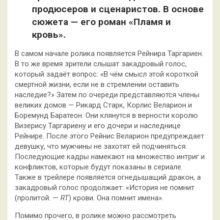
продюсеров и сценаристов. В основе
сюжета — его роман «Пламя и
кровь».
В самом начале ролика появляется Рейнира Таргариен.
В то же время зрители слышат закадровый голос,
который задаёт вопрос: «В чём смысл этой короткой
смертной жизни, если не в стремлении оставить
наследие?» Затем по очереди представляются члены
великих домов — Рикард Старк, Корлис Веларион и
Боремунд Баратеон. Они клянутся в верности королю
Визерису Таргариену и его дочери и наследнице
Рейнире. После этого Рейнис Веларион предупреждает
девушку, что мужчины не захотят ей подчиняться.
Последующие кадры намекают на множество интриг и
конфликтов, которые будут показаны в сериале.
Также в трейлере появляется огнедышащий дракон, а
закадровый голос продолжает: «История не помнит
(пролитой. —
RT
) крови. Она помнит имена».
Помимо прочего, в ролике можно рассмотреть