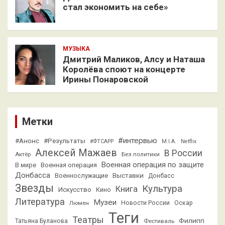
стал экономить на себе»
МУЗЫКА
Дмитрий Маликов, Алсу и Наташа
Королёва споют на концерте
Ирины Понаровской
Метки
#интервью
#Анонс
#Результаты
#ФТСАРР
M.I.A.
Netflix
Алексей Мажаев
В России
Актёр
Без политики
Военная операция по защите
В мире
Военная операция
Донбасса
Выставки
Военнослужащие
Донбасс
Звезды
Культура
Книга
Искусство
Кино
Литература
Музеи
Люмен
Новости России
Оскар
Теги
Театры
Филипп
Татьяна Буланова
Фестиваль