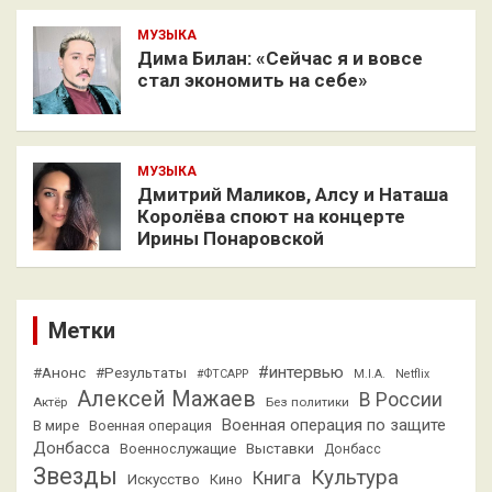
МУЗЫКА
Дима Билан: «Сейчас я и вовсе
стал экономить на себе»
МУЗЫКА
Дмитрий Маликов, Алсу и Наташа
Королёва споют на концерте
Ирины Понаровской
Метки
#интервью
#Анонс
#Результаты
#ФТСАРР
M.I.A.
Netflix
Алексей Мажаев
В России
Актёр
Без политики
Военная операция по защите
В мире
Военная операция
Донбасса
Выставки
Военнослужащие
Донбасс
Звезды
Культура
Книга
Искусство
Кино