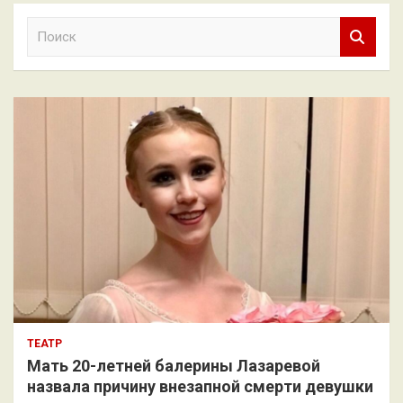
П
о
и
с
к
ТЕАТР
Мать 20-летней балерины Лазаревой
назвала причину внезапной смерти девушки