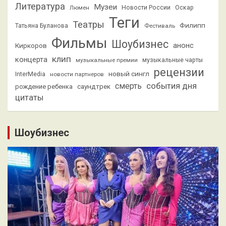
Литература
Музеи
Люмен
Новости России
Оскар
Теги
Театры
Филипп
Татьяна Буланова
Фестиваль
Фильмы
Шоубизнес
анонс
Киркоров
клип
концерта
музыкальные премии
музыкальные чарты
рецензии
новый сингл
InterMedia
новости партнеров
смерть
события дня
саундтрек
рождение ребенка
цитаты
Шоубизнес