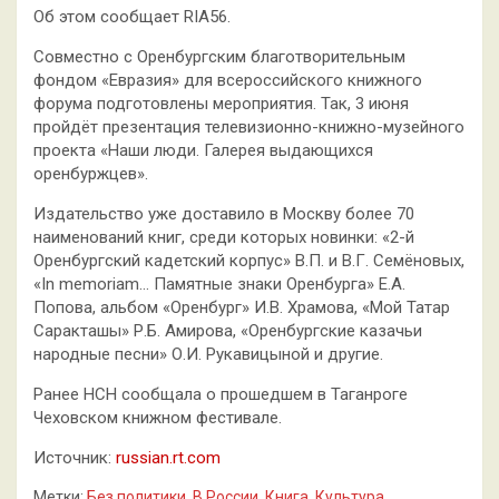
Об этом сообщает RIA56.
Совместно с Оренбургским благотворительным
фондом «Евразия» для всероссийского книжного
форума подготовлены мероприятия. Так, 3 июня
пройдёт презентация телевизионно-книжно-музейного
проекта «Наши люди. Галерея выдающихся
оренбуржцев».
Издательство уже доставило в Москву более 70
наименований книг, среди которых новинки: «2-й
Оренбургский кадетский корпус» В.П. и В.Г. Семёновых,
«In memoriam… Памятные знаки Оренбурга» Е.А.
Попова, альбом «Оренбург» И.В. Храмова, «Мой Татар
Саракташы» Р.Б. Амирова, «Оренбургские казачьи
народные песни» О.И. Рукавицыной и другие.
Ранее НСН сообщала о прошедшем в Таганроге
Чеховском книжном фестивале.
Источник:
russian.rt.com
Метки:
Без политики
,
В России
,
Книга
,
Культура
,