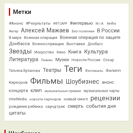
Метки
#интервью
#Анонс
#Результаты
#ФТСАРР
M.I.A.
Netflix
Алексей Мажаев
В России
Актёр
Без политики
Военная операция по защите
В мире
Военная операция
Донбасса
Выставки
Военнослужащие
Донбасс
Звезды
Культура
Книга
Искусство
Кино
Литература
Музеи
Люмен
Новости России
Оскар
Теги
Театры
Филипп
Татьяна Буланова
Фестиваль
Фильмы
Шоубизнес
анонс
Киркоров
клип
концерта
музыкальные премии
музыкальные чарты
рецензии
новый сингл
InterMedia
новости партнеров
смерть
события дня
саундтрек
рождение ребенка
цитаты