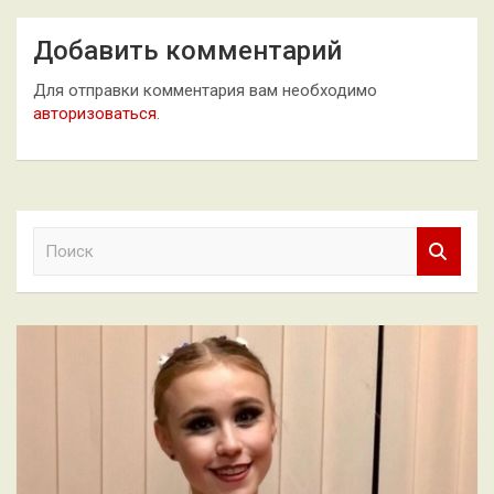
Добавить комментарий
Для отправки комментария вам необходимо
авторизоваться
.
П
о
и
с
к