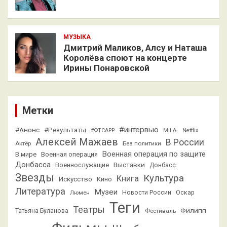
МУЗЫКА
Дмитрий Маликов, Алсу и Наташа
Королёва споют на концерте
Ирины Понаровской
Метки
#интервью
#Анонс
#Результаты
#ФТСАРР
M.I.A.
Netflix
Алексей Мажаев
В России
Актёр
Без политики
Военная операция по защите
В мире
Военная операция
Донбасса
Выставки
Военнослужащие
Донбасс
Звезды
Культура
Книга
Искусство
Кино
Литература
Музеи
Люмен
Новости России
Оскар
Теги
Театры
Филипп
Татьяна Буланова
Фестиваль