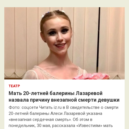
с
к
ТЕАТР
Мать 20-летней балерины Лазаревой
назвала причину внезапной смерти девушки
Фото: соцсети Читать iz.ru в В свидетельстве о смерти
20-летней балерины Алеси Лазаревой указана
«внезапная сердечная смерть». Об этом в
понедельник, 30 мая, рассказала «Известиям» мать