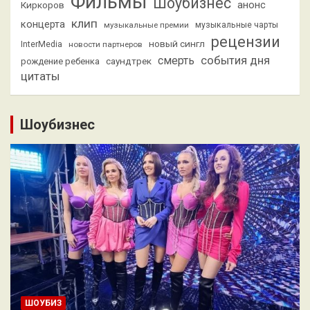
Фильмы
Шоубизнес
анонс
Киркоров
клип
концерта
музыкальные премии
музыкальные чарты
рецензии
новый сингл
InterMedia
новости партнеров
смерть
события дня
саундтрек
рождение ребенка
цитаты
Шоубизнес
ШОУБИЗ