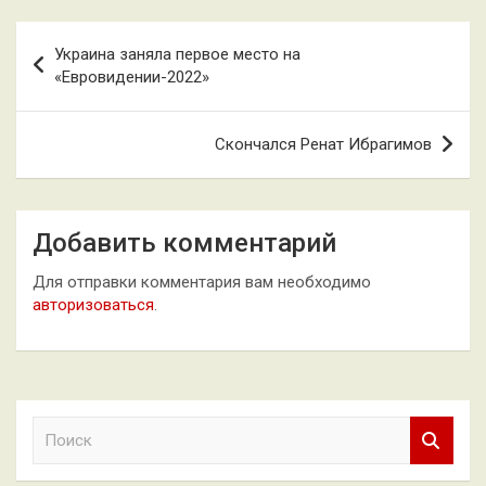
Навигация
Украина заняла первое место на
по
«Евровидении-2022»
записям
Скончался Ренат Ибрагимов
Добавить комментарий
Для отправки комментария вам необходимо
авторизоваться
.
П
о
и