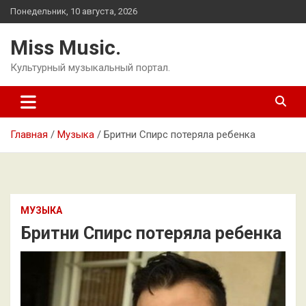
Перейти
Понедельник, 10 августа, 2026
к
содержимому
Miss Music.
Культурный музыкальный портал.
Главная
Музыка
Бритни Спирс потеряла ребенка
МУЗЫКА
Бритни Спирс потеряла ребенка