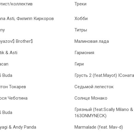
тист/коллектив
Треки
na Asti, Филипп Киркоров
Хобби
ny
Титры
yazov$ Brother$
Малиновая лада
tik & Asti
Гармония
acan
Гири
G Buda
Грусть 2 (feat.Mayot) IСоната
тон Токарев
Седьмой лепесток
юся Чеботина
Солнце Монако
Грязный (feat.Scally Milano &
G Buda
163ONMYNECK)
yagi & Andy Panda
Marmalade (feat. Mav-d)