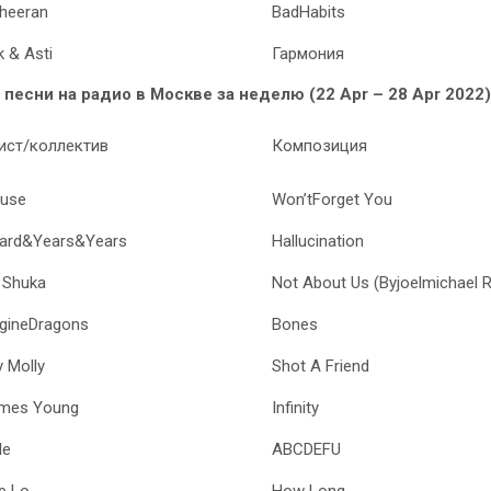
heeran
BadHabits
k & Asti
Гармония
песни на радио в Москве за неделю (22 Apr – 28 Apr 2022)
ист/коллектив
Композиция
use
Won’tForget You
ard&Years&Years
Hallucination
s Shuka
Not About Us (Byjoelmichael 
gineDragons
Bones
y Molly
Shot A Friend
mes Young
Infinity
le
ABCDEFU