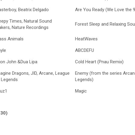
sterboy, Beatrix Delgado
Are You Ready (We Love the 90
eepy Times, Natural Sound
Forest Sleep and Relaxing Sou
kers, Nature Recordings
ass Animals
HeatWaves
yle
ABCDEFU
ton John &Dua Lipa
Cold Heart (Pnau Remix)
agine Dragons, JID, Arcane, League
Enemy (from the series Arcan
 Legends
Legends)
uz1
Magic
.30)