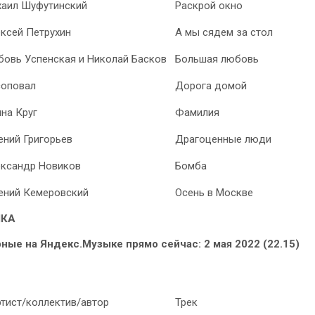
аил Шуфутинский
Раскрой окно
ксей Петрухин
А мы сядем за стол
овь Успенская и Николай Басков
Большая любовь
соповал
Дорога домой
на Круг
Фамилия
ений Григорьев
Драгоценные люди
ксандр Новиков
Бомба
ений Кемеровский
Осень в Москве
ЫКА
рные на Яндекс.Музыке прямо сейчас: 2 мая 2022 (22.15)
тист/коллектив/автор
Трек