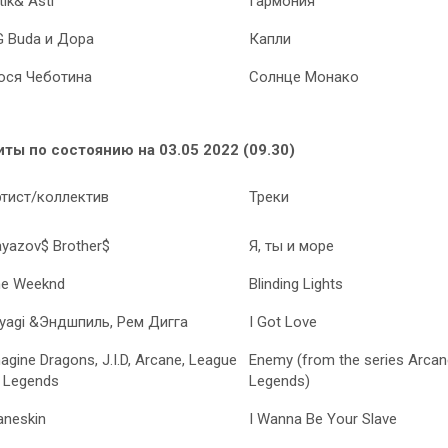
tik& Asti
Гармония
 Buda и Дора
Капли
юся Чеботина
Солнце Монако
иты по состоянию на 03.05 2022 (09.30)
тист/коллектив
Треки
yazov$ Brother$
Я, ты и море
he Weeknd
Blinding Lights
yagi &Эндшпиль, Рем Дигга
I Got Love
agine Dragons, J.I.D, Arcane, League
Enemy (from the series Arcan
 Legends
Legends)
neskin
I Wanna Be Your Slave