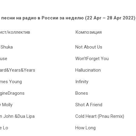
песни на радио в России за неделю (22 Apr – 28 Apr 2022)
ист/коллектив
Композиция
s Shuka
Not About Us
use
Won’tForget You
ard&Years&Years
Hallucination
mes Young
Infinity
gineDragons
Bones
y Molly
Shot A Friend
on John &Dua Lipa
Cold Heart (Pnau Remix)
e Lo
How Long