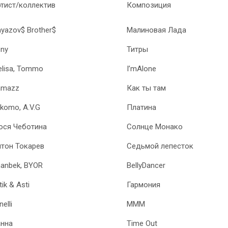
тист/коллектив
Композиция
yazov$ Brother$
Малиновая Лада
ny
Титры
lisa, Tommo
I’mAlone
amazz
Как ты там
komo, A.V.G
Платина
юся Чеботина
Солнце Монако
тон Токарев
Седьмой лепесток
anbek, BYOR
BellyDancer
tik & Asti
Гармония
nelli
MMM
анна
Time Out