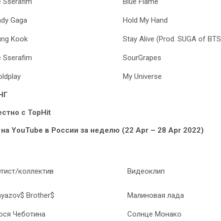
e Sserafim
Blue Flame
ady Gaga
Hold My Hand
ung Kook
Stay Alive (Prod. SUGA of BTS
e Sserafim
SourGrapes
ldplay
My Universe
НГ
стно с TopHit
на YouTube в России за неделю (22 Apr – 28 Apr 2022)
тист/коллектив
Видеоклип
yazov$ Brother$
Малиновая лада
юся Чеботина
Солнце Монако