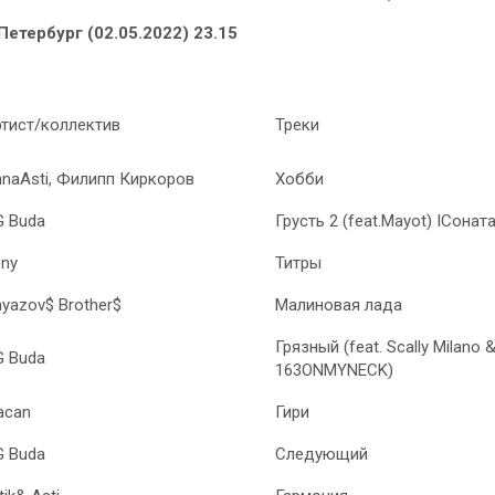
Петербург (02.05.2022) 23.15
тист/коллектив
Треки
naAsti, Филипп Киркоров
Хобби
G Buda
Грусть 2 (feat.Mayot) IСоната
ny
Титры
yazov$ Brother$
Малиновая лада
Грязный (feat. Scally Milano 
G Buda
163ONMYNECK)
acan
Гири
G Buda
Следующий