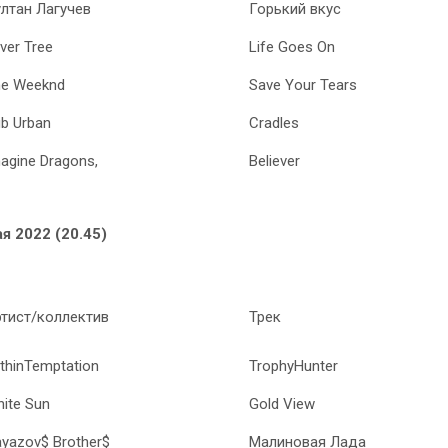
лтан Лагучев
Горький вкус
iver Tree
Life Goes On
he Weeknd
Save Your Tears
b Urban
Cradles
agine Dragons,
Believer
ая 2022 (20.45)
тист/коллектив
Трек
thinTemptation
TrophyHunter
ite Sun
Gold View
yazov$ Brother$
Малиновая Лада