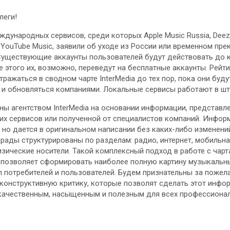
леги!
ждународных сервисов, среди которых Apple Music Russia, Deez
 и YouTube Music, заявили об уходе из России или временном пр
уществующие аккаунты пользователей будут действовать до 
 этого их, возможно, переведут на бесплатные аккаунты. Рейтин
ражаться в сводном чарте InterMedia до тех пор, пока они буду
и обновляться компаниями. Локальные сервисы работают в шт
ны агентством InterMedia на основании информации, представле
х сервисов или полученной от специалистов компаний. Инфор
 но дается в оригинальном написании без каких-либо изменений
арады структурированы по разделам: радио, интернет, мобильна
изические носители. Такой комплексный подход в работе с чарт
 позволяет сформировать наиболее полную картину музыкальн
п потребителей и пользователей. Будем признательны за пожела
конструктивную критику, которые позволят сделать этот инф
качественным, насыщенным и полезным для всех профессиона