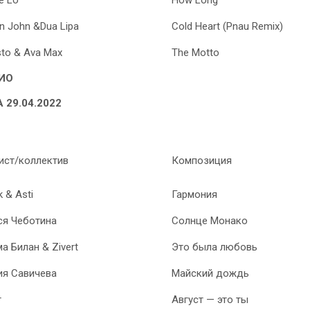
e Lo
How Long
on John &Dua Lipa
Cold Heart (Pnau Remix)
sto & Ava Max
The Motto
ИО
 29.04.2022
ист/коллектив
Композиция
k & Asti
Гармония
я Чеботина
Солнце Монако
а Билан & Zivert
Это была любовь
я Савичева
Майский дождь
т
Август — это ты