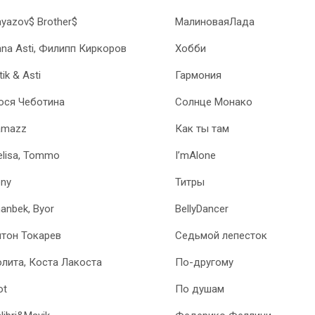
yazov$ Brother$
МалиноваяЛада
na Asti, Филипп Киркоров
Хобби
tik & Asti
Гармония
юся Чеботина
Солнце Монако
amazz
Как ты там
lisa, Tommo
I’mAlone
ny
Титры
anbek, Byor
BellyDancer
тон Токарев
Седьмой лепесток
лита, Коста Лакоста
По-другому
ot
По душам