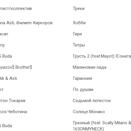
тист/коллектив
Треки
na Asti, Филипп Киркоров
Хобби
acan
Гири
ny
Титры
G Buda
Грусть 2 (feat.Mayot) IСоната
yazov$ Brother$
Малиновая лада
tik & Asti
Гармония
от
По душам
тон Токарев
Седьмой лепесток
юся Чеботина
Солнце Монако
Грязный (feat. Scally Milano 
G Buda
163ONMYNECK)