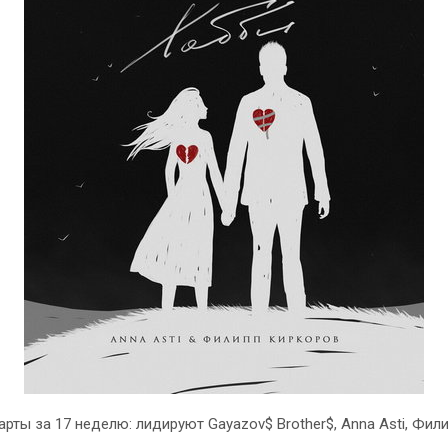
рты за 17 неделю: лидируют Gayazov$ Brother$, Anna Asti, Фил