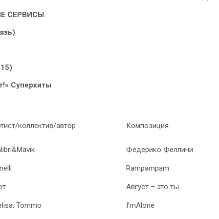
Е СЕРВИСЫ
язь)
.15)
т!» Суперхиты
тист/коллектив/автор
Композиция
libri&Mavik
Федерико Феллини
nelli
Rampampam
от
Август – это ты
lisa, Tommo
I’mAlone