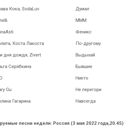
ава Кока, SodaLuv
Думал
nelli
MMM
naAsti
Феникс
лита, Коста Лакоста
По-другому
и дня дождя, Zivert
Выдыхай
ьга Серябкина
Бывшие
Ю
Никто
ry Gu
Не перегори
лина Гагарина
Навсегда
уемые песни недели: Россия (3 мая 2022 года,20.45)