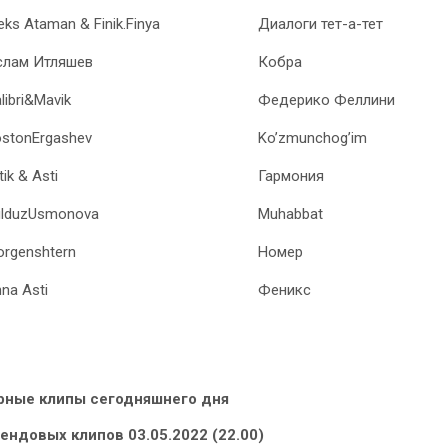
eks Ataman & Finik.Finya
Диалоги тет-а-тет
слам Итляшев
Кобра
libri&Mavik
Федерико Феллини
stonErgashev
Ko’zmunchog’im
tik & Asti
Гармония
ulduzUsmonova
Muhabbat
rgenshtern
Номер
na Asti
Феникс
рные клипы сегодняшнего дня
рендовых клипов 03.05.2022 (22.00)