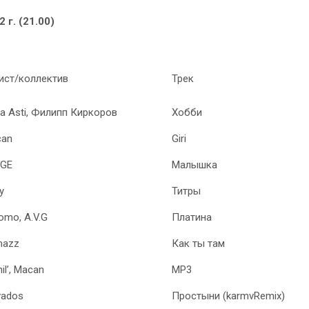
 г. (21.00)
ист/коллектив
Трек
a Asti, Филипп Киркоров
Хобби
can
Giri
AGE
Малышка
y
Титры
omo, A.V.G
Платина
mazz
Как ты там
il’, Macan
MP3
vados
Простыни (karmvRemix)