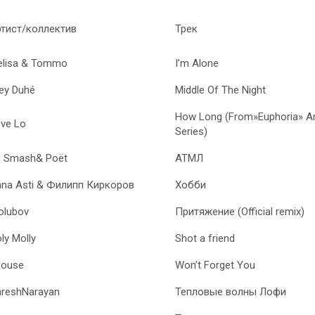
тист/коллектив
Трек
lisa & Tommo
I’m Alone
ley Duhé
Middle Of The Night
How Long (From»Euphoria» An
ve Lo
Series)
 Smash& Poёt
АТМЛ
na Asti & Филипп Киркоров
Хобби
olubov
Притяжение (Official remix)
ly Molly
Shot a friend
house
Won’t Forget You
reshNarayan
Тепловые волны Лофи