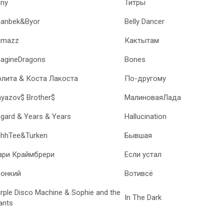
ny
Титры
anbek&Byor
Belly Dancer
amazz
Кактытам
agineDragons
Bones
лита & Коста Лакоста
По-другому
yazov$ Brother$
МалиноваяЛада
gard & Years & Years
Hallucination
hhTee&Turken
Бывшая
ари Краймбрери
Если устал
вонкий
Вотивсё
rple Disco Machine & Sophie and the
In The Dark
ants