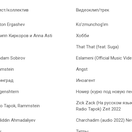
ист/коллектив
Видеоклип/трек
ton Ergashev
Ko’zmunchog’im
ипп Киркоров и Anna Asti
Хобби
That That (feat. Suga)
dam Sobirov
Eslameni (Official Music Vide
mstein
Angst
инград
Иноагент
genshtern
Номер (курю под новую пе
Zick Zack (На русском язык
io Tapok, Rammstein
Radio Tapok) Zeit 2022
liddin Ahmadaliyev
Charchadim (audio 2022) N
y
Титры