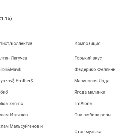
21.15)
тист/коллектив
Композиция
лтан Лагучев
Горький вкус
libri&Mavik
Федерико Феллини
yazov$ Brother$
Малиновая Лада
абиб
Ягода малинка
elisaTommo
I’mAlone
слам Итляшев
Она любила розы
лам Мальсуйгенов и
Стоп музыка