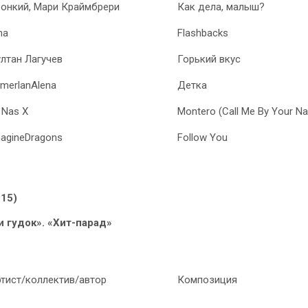
онкий, Мари Краймбрери
Как дела, малыш?
na
Flashbacks
лтан Лагучев
Горький вкус
merlanAlena
Детка
l Nas X
Montero (Call Me By Your N
agineDragons
Follow You
.15)
и гудок». «Хит-парад»
тист/коллектив/автор
Композиция