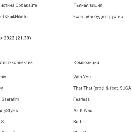
истина Орбакайте
Пьяная вишня
uf&FaikNiletto
Если тебе будет грустно
я 2022 (21.30)
ртист/коллектив
Композиция
min
With You
sy
That That (prod. & feat. SUGA
e Sserafim
Fearless
rryStyles
As It Was
TS
Butter