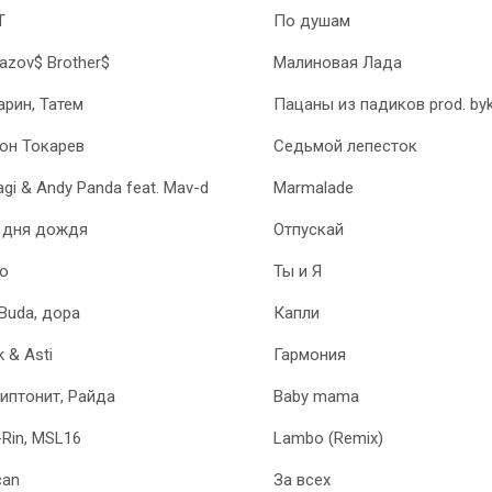
Т
По душам
azov$ Brother$
Малиновая Лада
арин, Татем
Пацаны из падиков prod. by
он Токарев
Седьмой лепесток
agi & Andy Panda feat. Mav-d
Marmalade
 дня дождя
Отпускай
o
Ты и Я
Buda, дора
Капли
k & Asti
Гармония
иптонит, Райда
Baby mama
-Rin, MSL16
Lambo (Remix)
can
За всех