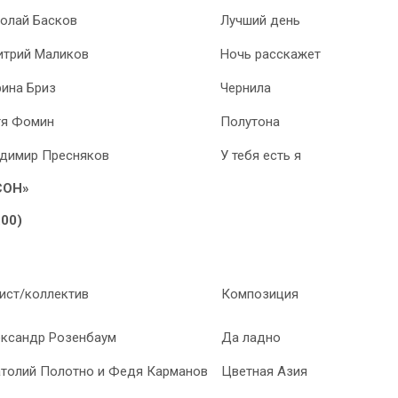
олай Басков
Лучший день
трий Маликов
Ночь расскажет
ина Бриз
Чернила
тя Фомин
Полутона
димир Пресняков
У тебя есть я
СОН»
.00)
ист/коллектив
Композиция
ксандр Розенбаум
Да ладно
толий Полотно и Федя Карманов
Цветная Азия