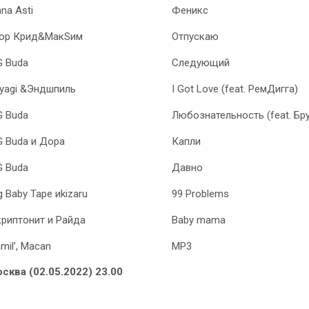
na Asti
Феникс
гор Крид&МакSим
Отпускаю
G Buda
Следующий
yagi &Эндшпиль
I Got Love (feat. РемДигга)
G Buda
Любознательность (feat. Бр
 Buda и Дора
Капли
G Buda
Давно
g Baby Tape иkizaru
99 Problems
риптонит и Райда
Baby mama
mil’, Macan
MP3
сква (02.05.2022) 23.00