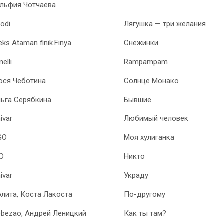
льфия Чотчаева
odi
Лягушка — три желания
eks Ataman finik.Finya
Снежинки
nelli
Rampampam
юся Чеботина
Солнце Монако
ьга Серябкина
Бывшие
ivar
Любимый человек
GO
Моя хулиганка
Ю
Никто
ivar
Украду
лита, Коста Лакоста
По-другому
bezao, Андрей Леницкий
Как ты там?