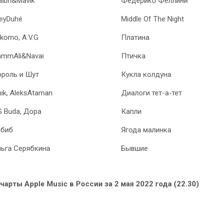
libri&Mavik
Федерико Феллини
leyDuhé
Middle Of The Night
komo, A.V.G
Платина
ammAli&Navai
Птичка
роль и Шут
Кукла колдуна
nik, AleksAtaman
Диалоги тет-а-тет
 Buda, Дора
Капли
абиб
Ягода малинка
ьга Серябкина
Бывшие
арты Apple Music в России за 2 мая 2022 года (22.30)