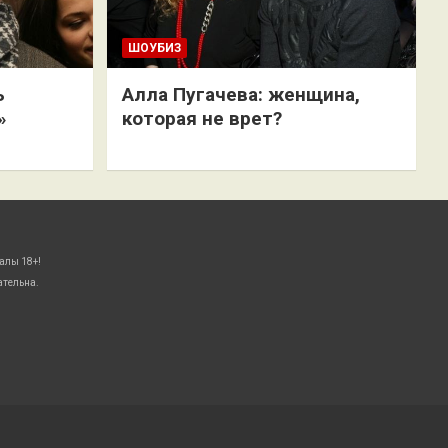
ШОУБИЗ
ь
Алла Пугачева: женщина,
»
которая не врет?
алы 18+!
ательна.