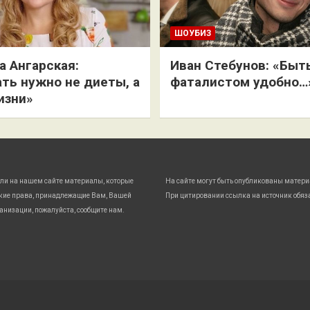
ШОУБИЗ
 Ангарская:
Иван Стебунов: «Быт
ть нужно не диеты, а
фаталистом удобно…
изни»
ли на нашем сайте материалы, которые
На сайте могут быть опубликованы матери
кие права, принадлежащие Вам, Вашей
При цитировании ссылка на источник обяз
анизации, пожалуйста, сообщите нам.