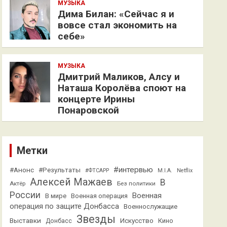
МУЗЫКА
Дима Билан: «Сейчас я и
вовсе стал экономить на
себе»
МУЗЫКА
Дмитрий Маликов, Алсу и
Наташа Королёва споют на
концерте Ирины
Понаровской
Метки
#интервью
#Анонс
#Результаты
#ФТСАРР
M.I.A.
Netflix
Алексей Мажаев
В
Актёр
Без политики
России
Военная
В мире
Военная операция
операция по защите Донбасса
Военнослужащие
Звезды
Выставки
Искусство
Кино
Донбасс