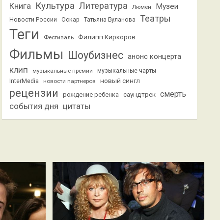
Культура
Литература
Книга
Музеи
Люмен
Театры
Новости России
Оскар
Татьяна Буланова
Теги
Филипп Киркоров
Фестиваль
Фильмы
Шоубизнес
анонс концерта
клип
музыкальные премии
музыкальные чарты
новый сингл
InterMedia
новости партнеров
рецензии
смерть
саундтрек
рождение ребенка
события дня
цитаты