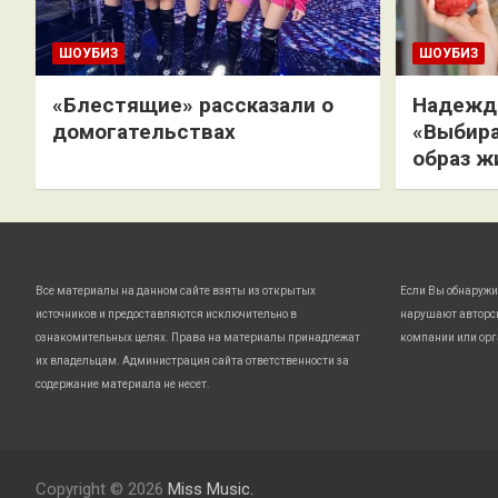
ШОУБИЗ
ШОУБИЗ
«Блестящие» рассказали о
Надежда
домогательствах
«Выбира
образ ж
Все материалы на данном сайте взяты из открытых
Если Вы обнаружи
источников и предоставляются исключительно в
нарушают авторс
ознакомительных целях. Права на материалы принадлежат
компании или орг
их владельцам. Администрация сайта ответственности за
содержание материала не несет.
Copyright © 2026
Miss Music.