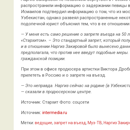
распространили информацию о задержании певицы в
Исмаилов подтвердил информацию о том, что из мо
Узбекистан, однако развеял распространенные некот
подопечной юрист объяснил тем, что в ее отношении 
— У меня есть само решение о запрете въезда на 50 л
«Стархитом». – Это стандартный запрет, который по
и в отношении Наргиз Закировой было вынесено данно
предполагала, что против нее введут подобные меры.
гражданской позиции.
При этом в офисе продюсера артистки Виктора Дро
прилететь в Россию и о запрете на въезд.
— Это неправда. Наргиз сейчас на родине (в Узбекист
— сказали в продюсерском центре.
Источник: Стархит Фото: соцсети
Источник:
intermedia.ru
Метки:
ведущие
,
запрет на въезд
,
Муз-ТВ
,
Наргиз Закир