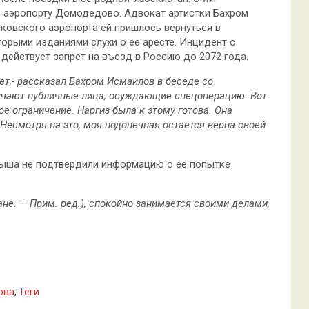
 аэропорту Домодедово. Адвокат артистки Бахром
сковского аэропорта ей пришлось
вернуться в
орыми изданиями слухи о ее аресте. Инцидент с
действует запрет на въезд в Россию до 2072 года.
ет,- рассказал Бахром Исмаилов в беседе со
лучают публичные лица, осуждающие спецоперацию. Вот
е ограничение. Наргиз была к этому готова. Она
 Несмотря на это, моя подопечная остается верна своей
быша не подтвердили информацию о ее попытке
ане. — Прим. ред.), спокойно занимается своими делами,
ова
,
Теги