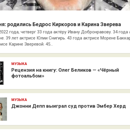
ня: родились Бедрос Киркоров и Карина Зверева
2022 года, четверг 33 года актёру Ивану Добронравову. 34 года
е. 39 лет актрисе Юлии Снигирь. 43 года актрисе Морене Баккар
рисе Карине Зверевой. 45…
МУЗЫКА
Рецензия на книгу: Олег Беликов — «Чёрный
фотоальбом»
МУЗЫКА
Джонни Депп выиграл суд против Эмбер Херд