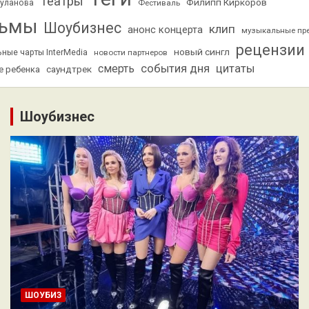
Театры
Филипп Киркоров
Буланова
Фестиваль
ьмы
Шоубизнес
клип
анонс концерта
музыкальные пр
рецензии
новый сингл
ные чарты InterMedia
новости партнеров
смерть
события дня
цитаты
саундтрек
е ребенка
Шоубизнес
ШОУБИЗ