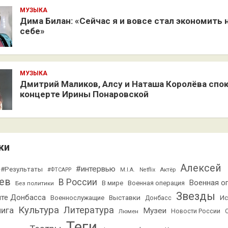
МУЗЫКА
Дима Билан: «Сейчас я и вовсе стал экономить 
себе»
МУЗЫКА
Дмитрий Маликов, Алсу и Наташа Королёва спо
концерте Ирины Понаровской
ки
Алексей
#интервью
#Результаты
Актёр
#ФТСАРР
M.I.A.
Netflix
ев
В России
Военная о
В мире
Военная операция
Без политики
Звезды
ите Донбасса
Выставки
Ис
Военнослужащие
Донбасс
Культура
Литература
нига
Музеи
Люмен
Новости России
Теги