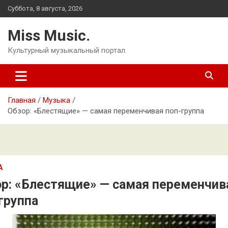
Перейти
Суббота, 8 августа, 2026
к
содержимому
Miss Music.
Культурный музыкальный портал.
Главная
Музыка
Обзор: «Блестящие» — самая переменчивая поп-группа
А
р: «Блестящие» — самая переменчив
группа