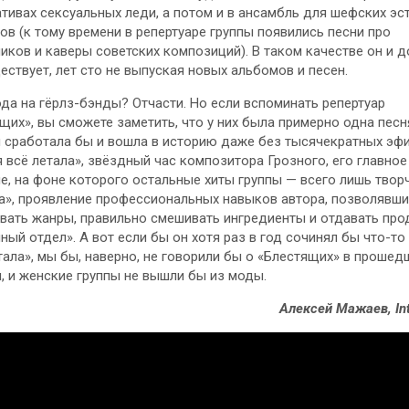
тивах сексуальных леди, а потом и в ансамбль для шефских э
ов (к тому времени в репертуаре группы появились песни про
иков и каверы советских композиций). В таком качестве он и д
ествует, лет сто не выпуская новых альбомов и песен.
да на гёрлз-бэнды? Отчасти. Но если вспоминать репертуар
щих», вы сможете заметить, что у них была примерно одна песн
 сработала бы и вошла в историю даже без тысячекратных эфи
я всё летала», звёздный час композитора Грозного, его главное
е, на фоне которого остальные хиты группы — всего лишь твор
а», проявление профессиональных навыков автора, позволявши
вать жанры, правильно смешивать ингредиенты и отдавать про
ный отдел». А вот если бы он хотя раз в год сочинял бы что-то
тала», мы бы, наверно, не говорили бы о «Блестящих» в проше
, и женские группы не вышли бы из моды.
Алексей Мажаев, In