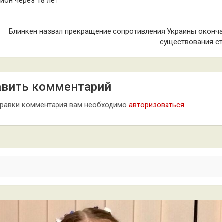
ион через 18 лет
сям
Блинкен назвал прекращение сопротивления Украины оконч
существования с
вить комментарий
правки комментария вам необходимо
авторизоваться
.