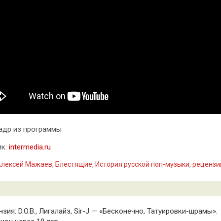
адр из программы
ик:
intermedia.ru
Алексей Мажаев
,
Блестящие
,
История русской поп-музыки
,
рецензи
гация
зия: D.O.B., Лигалайз, Sir-J — «Бесконечно, Татуировки-шрамы».