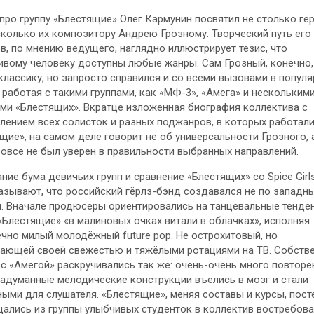
про группу «Блестящие» Олег Кармунин посвятил не столько гё
сколько их композитору Андрею Грозному. Творческий путь его
в, по мнению ведущего, наглядно иллюстрирует тезис, что
ливому
человеку доступны любые жанры. Сам Грозный, конечно
классику, но запросто справился и со всеми вызовами в попул
 работая с такими группами, как «МФ-3», «Амега» и нескольким
ми «Блестящих». Вкратце изложенная биография коллектива с
лением всех солисток и разных поджанров, в которых работал
щие», на самом деле говорит не об универсальности Грозного, а
вовсе не был уверен в правильности выбранных направлений.
ние бума девичьих групп и сравнение «Блестящих» со Spice Girl
азывают, что российский гёрлз-бэнд создавался не по западн
. Вначале продюсеры ориентировались на танцевальные тенден
«Блестящие» «в малиновых очках витали в облачках», исполняя
чно милый молодёжный future pop. Не острохитовый, но
ающей своей свежестью и тяжёлыми ротациями на ТВ. Собстве
с «Амегой» раскручивались так же: очень-очень много повторе
адуманные мелодические конструкции въелись в мозг и стали
ыми для слушателя. «Блестящие», меняя составы и курсы, пост
ались из группы улыбчивых студенток в коллектив востребова