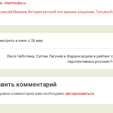
ик:
intermedia.ru
Алексей Мажаев
,
История русской поп-музыки
,
рецензии
,
Татьяна Б
гация
смотреть в кино с 26 мая
сям
Люся Чеботина, Султан Лагучев и Фараон вошли в рейтинг 
перспективных россиян F
вить комментарий
правки комментария вам необходимо
авторизоваться
.