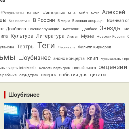
ки
Алексей
#интервью
#Результаты
Актёр
#ФТСАРР
M.I.A.
Netflix
ев
В России
Военная о
В мире
Военная операция
Без политики
Звезды
ите Донбасса
Выставки
Ис
Военнослужащие
Донбасс
Культура
Литература
нига
Музеи
Люмен
Новости России
Теги
Театры
Филипп Киркоров
Буланова
Фестиваль
ьмы
Шоубизнес
клип
анонс концерта
музыкальные пр
рецензии
новый сингл
ные чарты InterMedia
новости партнеров
смерть
события дня
цитаты
саундтрек
е ребенка
Шоубизнес