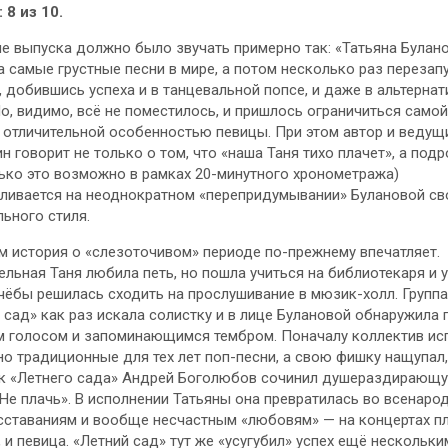
 8 из 10.
е выпуска должно было звучать примерно так: «Татьяна Булан
а самые грустные песни в мире, а потом несколько раз перезап
, добившись успеха и в танцевальной попсе, и даже в
альтерна
Но, видимо, всё не поместилось, и пришлось ограничиться самой
 отличительной особенностью певицы. При этом автор и ведущ
н говорит не только о том, что «наша Таня тихо плачет», а под
ько это возможно в рамках 20-минутного хронометража)
ливается на неоднократном «перепридумывании» Булановой св
ьного стиля.
м история о «слезоточивом» периоде по-прежнему впечатляет.
ельная Таня любила петь, но пошла учиться на библиотекаря и 
чёбы решилась сходить на прослушивание в мюзик-холл. Группа
 сад» как раз искала солистку и в лице Булановой обнаружила 
 голосом и запоминающимся тембром. Поначалу коллектив ис
о традиционные для тех лет поп-песни, а свою фишку нащупал,
ик «Летнего сада» Андрей Боголюбов сочинил душераздирающ
Не плачь». В исполнении Татьяны она превратилась во всенаро
сставаниям и вообще несчастным «любовям» — на концертах пл
, и певица. «Летний сад» тут же «усугубил» успех ещё нескольки