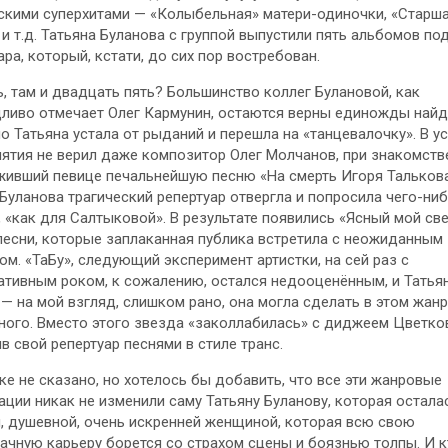
скими суперхитами — «Колыбельная» матери-одиночки, «Старш
 и т.д. Татьяна Буланова с группой выпустили пять альбомов п
ара, который, кстати, до сих пор востребован.
ь, там и двадцать пять? Большинство коллег Булановой, как
ливо отмечает Олег Кармунин, остаются верны единожды най
но Татьяна устала от рыданий и перешла на «танцевалочку». В у
ятия не верил даже композитор Олег Молчанов, при знакомств
ивший певице печальнейшую песню «На смерть Игоря Талькова
Буланова трагический репертуар отвергла и попросила чего-ни
, «как для Салтыковой». В результате появились «Ясный мой све
песни, которые заплаканная публика встретила с неожиданным
ом. «ТаБу», следующий эксперимент артистки, на сей раз с
ативным роком, к сожалению, остался недооценённым, и Татья
 — на мой взгляд, слишком рано, она могла сделать в этом жан
ного. Вместо этого звезда «заколлабилась» с диджеем Цветко
в свой репертуар песнями в стиле транс.
ке не сказано, но хотелось бы добавить, что все эти жанровые
ации никак не изменили саму Татьяну Буланову, которая остала
, душевной, очень искренней женщиной, которая всю свою
ачную карьеру борется со страхом сцены и боязнью толпы. И 