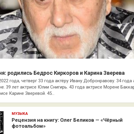
ня: родились Бедрос Киркоров и Карина Зверева
2022 года, четверг 33 года актёру Ивану Добронравову. 34 года
е. 39 лет актрисе Юлии Снигирь. 43 года актрисе Морене Баккар
рисе Карине Зверевой. 45…
МУЗЫКА
Рецензия на книгу: Олег Беликов — «Чёрный
фотоальбом»