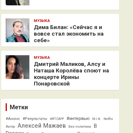
МУЗЫКА
Дима Билан: «Сейчас я и
вовсе стал экономить на
себе»
МУЗЫКА
Дмитрий Маликов, Алсу и
Наташа Королёва споют на
концерте Ирины
Понаровской
Метки
#интервью
#Анонс
#Результаты
#ФТСАРР
M.I.A.
Netflix
Алексей Мажаев
В
Актёр
Без политики