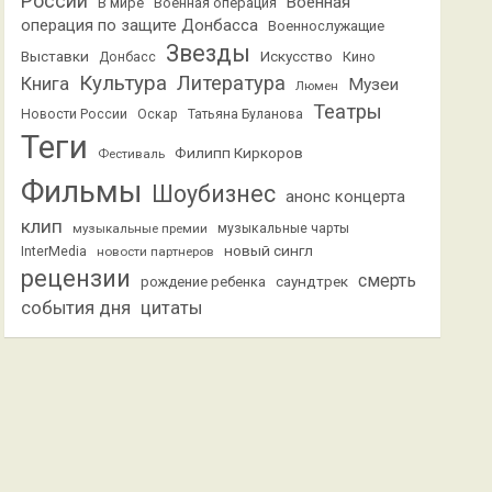
России
Военная
В мире
Военная операция
операция по защите Донбасса
Военнослужащие
Звезды
Выставки
Искусство
Кино
Донбасс
Культура
Литература
Книга
Музеи
Люмен
Театры
Новости России
Оскар
Татьяна Буланова
Теги
Филипп Киркоров
Фестиваль
Фильмы
Шоубизнес
анонс концерта
клип
музыкальные премии
музыкальные чарты
новый сингл
InterMedia
новости партнеров
рецензии
смерть
саундтрек
рождение ребенка
события дня
цитаты