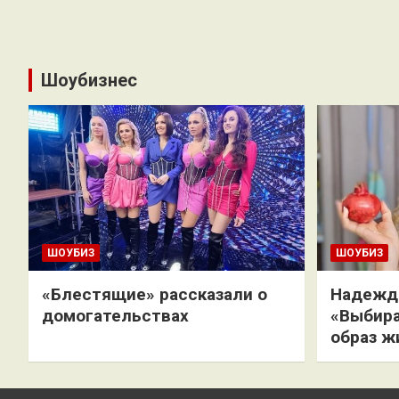
Шоубизнес
ШОУБИЗ
ШОУБИЗ
«Блестящие» рассказали о
Надежда
домогательствах
«Выбира
образ ж