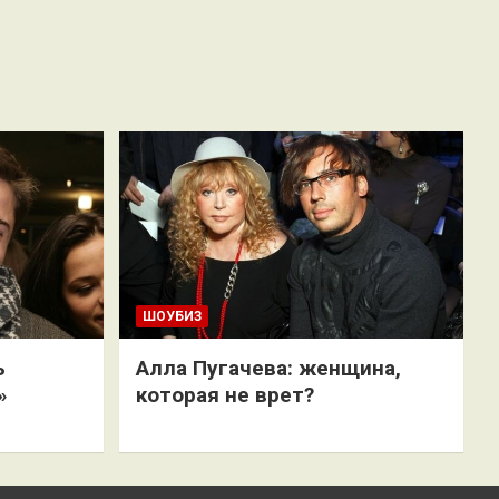
ШОУБИЗ
ь
Алла Пугачева: женщина,
»
которая не врет?