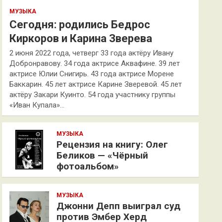
МУЗЫКА
Сегодня: родились Бедрос
Киркоров и Карина Зверева
2 июня 2022 года, четверг 33 года актёру Ивану
Добронравову. 34 года актрисе Аквафине. 39 лет
актрисе Юлии Снигирь. 43 года актрисе Морене
Баккарин. 45 лет актрисе Карине Зверевой. 45 лет
актёру Закари Куинто. 54 года участнику группы
«Иван Купала»…
МУЗЫКА
Рецензия на книгу: Олег
Беликов — «Чёрный
фотоальбом»
МУЗЫКА
Джонни Депп выиграл суд
против Эмбер Херд