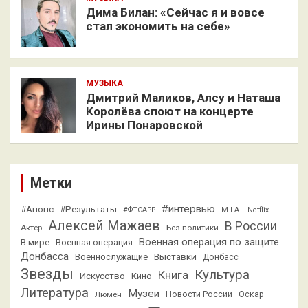
Дима Билан: «Сейчас я и вовсе
стал экономить на себе»
МУЗЫКА
Дмитрий Маликов, Алсу и Наташа
Королёва споют на концерте
Ирины Понаровской
Метки
#интервью
#Анонс
#Результаты
#ФТСАРР
M.I.A.
Netflix
Алексей Мажаев
В России
Актёр
Без политики
Военная операция по защите
В мире
Военная операция
Донбасса
Выставки
Военнослужащие
Донбасс
Звезды
Культура
Книга
Искусство
Кино
Литература
Музеи
Люмен
Новости России
Оскар