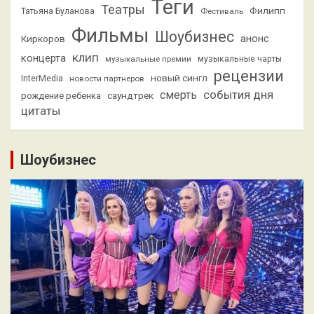
Теги
Театры
Филипп
Татьяна Буланова
Фестиваль
Фильмы
Шоубизнес
анонс
Киркоров
клип
концерта
музыкальные премии
музыкальные чарты
рецензии
новый сингл
InterMedia
новости партнеров
смерть
события дня
саундтрек
рождение ребенка
цитаты
Шоубизнес