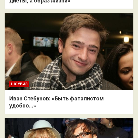
диеты, а образ жизни»
ШОУБИЗ
Иван Стебунов: «Быть фаталистом
удобно…»