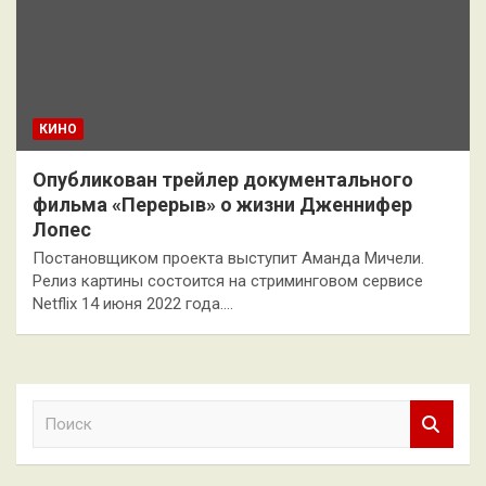
КИНО
Опубликован трейлер документального
фильма «Перерыв» о жизни Дженнифер
Лопес
Постановщиком проекта выступит Аманда Мичели.
Релиз картины состоится на стриминговом сервисе
Netflix 14 июня 2022 года.…
П
о
и
с