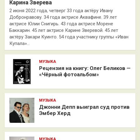
Карина Зверева
2 июня 2022 года, четверг 33 года актёру Ивану
Добронравову. 34 года актрисе Аквафине. 39 лет
актрисе Юлии Снигирь. 43 года актрисе Морене
Баккарин. 45 лет актрисе Карине Зверевой. 45 лет
актёру Закари Куинто. 54 года участнику группы «Иван
Купала»…
МУЗЫКА
Рецензия на книгу: Олег Беликов —
«Чёрный фотоальбом»
МУЗЫКА
Джонни Депп выиграл суд против
Эмбер Херд
МУЗЫКА