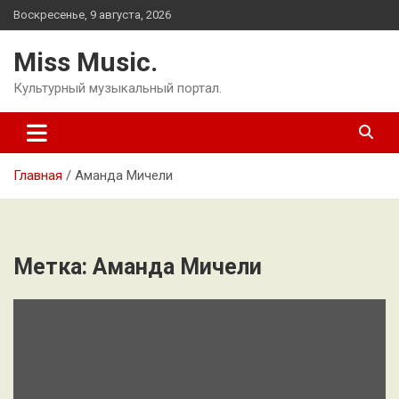
Перейти
Воскресенье, 9 августа, 2026
к
содержимому
Miss Music.
Культурный музыкальный портал.
Главная
Аманда Мичели
Метка:
Аманда Мичели