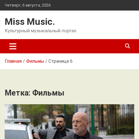
Перейти
Четверг, 6 августа, 2026
к
содержимому
Miss Music.
Культурный музыкальный портал.
Главная
Фильмы
Страница 6
Метка:
Фильмы