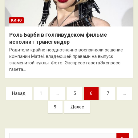
КИНО
Роль Барби в голливудском фильме
исполнит трансгендер
Родители крайне неоднозначно восприняли решение
компании Mattel, владеющей правами на выпуск
знаменитой куклы. Фото: Экспресс газетаЭкспресс
газета…
Пагинация
Назад
1
…
5
6
7
…
записей
9
Далее
П