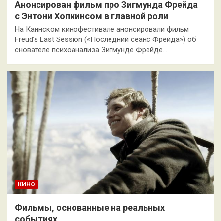
Анонсирован фильм про Зигмунда Фрейда
с Энтони Хопкинсом в главной роли
На Каннском кинофестивале анонсировали фильм
Freud’s Last Session («Последний сеанс Фрейда») об
снователе психоанализа Зигмунде Фрейде.…
КИНО
Фильмы, основанные на реальных
событиях