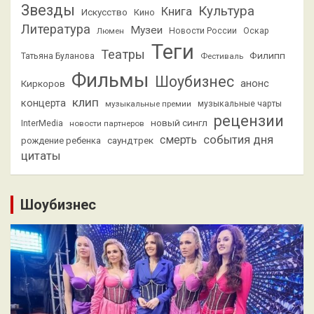
Звезды
Культура
Книга
Искусство
Кино
Литература
Музеи
Люмен
Новости России
Оскар
Теги
Театры
Филипп
Татьяна Буланова
Фестиваль
Фильмы
Шоубизнес
анонс
Киркоров
клип
концерта
музыкальные премии
музыкальные чарты
рецензии
новый сингл
InterMedia
новости партнеров
смерть
события дня
саундтрек
рождение ребенка
цитаты
Шоубизнес