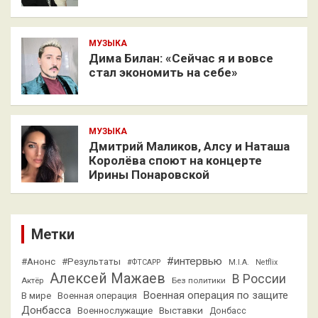
МУЗЫКА
Дима Билан: «Сейчас я и вовсе
стал экономить на себе»
МУЗЫКА
Дмитрий Маликов, Алсу и Наташа
Королёва споют на концерте
Ирины Понаровской
Метки
#интервью
#Анонс
#Результаты
#ФТСАРР
M.I.A.
Netflix
Алексей Мажаев
В России
Актёр
Без политики
Военная операция по защите
В мире
Военная операция
Донбасса
Выставки
Военнослужащие
Донбасс