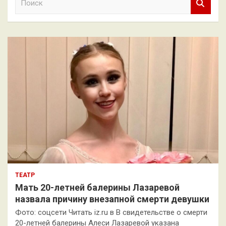
о
и
с
к
ТЕАТР
Мать 20-летней балерины Лазаревой
назвала причину внезапной смерти девушки
Фото: соцсети Читать iz.ru в В свидетельстве о смерти
20-летней балерины Алеси Лазаревой указана