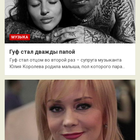
МУЗЫКА
Гуф стал дважды папой
Гуф стал отцом во второй раз – супруга музыканта
Юлия Королева родила малыша, пол которого пара…