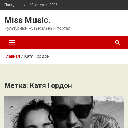
Перейти
Понедельник, 10 августа, 2026
к
содержимому
Miss Music.
Культурный музыкальный портал.
Главная
Катя Гордон
Метка:
Катя Гордон