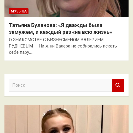
МУЗЫКА
Татьяна Буланова: «Я дважды была
замужем, и каждый раз «на всю жизнь»
О ЗНАКОМСТВЕ С БИЗНЕСМЕНОМ ВАЛЕРИЕМ
РУДНЕВЫМ — Ни я, ни Валера не собирались искать
себе пару.…
П
о
и
с
к