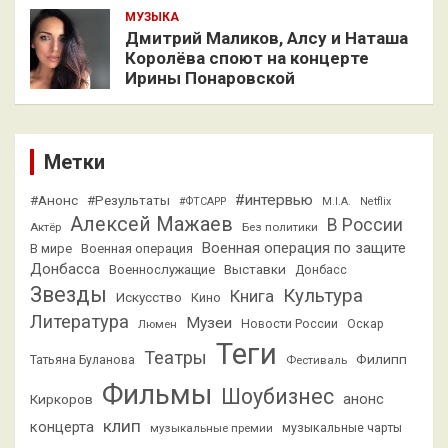
МУЗЫКА
Дмитрий Маликов, Алсу и Наташа
Королёва споют на концерте
Ирины Понаровской
Метки
#интервью
#Анонс
#Результаты
#ФТСАРР
M.I.A.
Netflix
Алексей Мажаев
В России
Актёр
Без политики
Военная операция по защите
В мире
Военная операция
Донбасса
Выставки
Военнослужащие
Донбасс
Звезды
Культура
Книга
Искусство
Кино
Литература
Музеи
Люмен
Новости России
Оскар
Теги
Театры
Филипп
Татьяна Буланова
Фестиваль
Фильмы
Шоубизнес
анонс
Киркоров
клип
концерта
музыкальные премии
музыкальные чарты