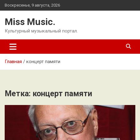
Перейти
Воскресенье, 9 августа, 2026
к
содержимому
Miss Music.
Культурный музыкальный портал.
Главная
концерт памяти
Метка:
концерт памяти