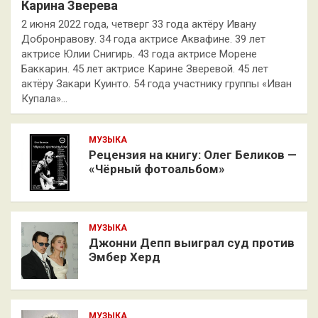
Карина Зверева
2 июня 2022 года, четверг 33 года актёру Ивану
Добронравову. 34 года актрисе Аквафине. 39 лет
актрисе Юлии Снигирь. 43 года актрисе Морене
Баккарин. 45 лет актрисе Карине Зверевой. 45 лет
актёру Закари Куинто. 54 года участнику группы «Иван
Купала»…
МУЗЫКА
Рецензия на книгу: Олег Беликов —
«Чёрный фотоальбом»
МУЗЫКА
Джонни Депп выиграл суд против
Эмбер Херд
МУЗЫКА