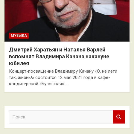
МУЗЫКА
Дмитрий Харатьян и Наталья Варлей
вспомнят Владимира Качана накануне
юбилея
Концерт-посвящение Владимиру Качану «О, не лети
так, жизнь!» состоится 12 мая 2021 года в кафе-
кондитерской «Булошная».…
П
о
и
с