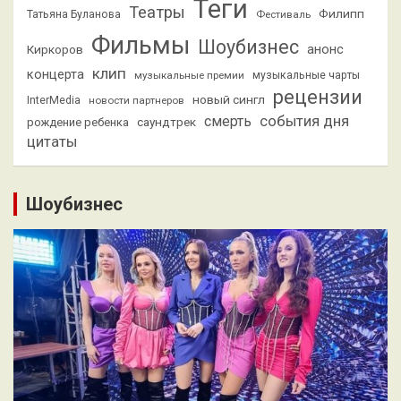
Теги
Театры
Филипп
Татьяна Буланова
Фестиваль
Фильмы
Шоубизнес
анонс
Киркоров
клип
концерта
музыкальные премии
музыкальные чарты
рецензии
новый сингл
InterMedia
новости партнеров
смерть
события дня
саундтрек
рождение ребенка
цитаты
Шоубизнес