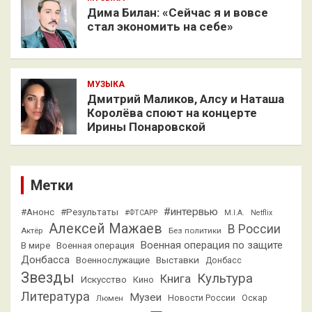
Дима Билан: «Сейчас я и вовсе
стал экономить на себе»
МУЗЫКА
Дмитрий Маликов, Алсу и Наташа
Королёва споют на концерте
Ирины Понаровской
Метки
#интервью
#Анонс
#Результаты
#ФТСАРР
M.I.A.
Netflix
Алексей Мажаев
В России
Актёр
Без политики
Военная операция по защите
В мире
Военная операция
Донбасса
Выставки
Военнослужащие
Донбасс
Звезды
Культура
Книга
Искусство
Кино
Литература
Музеи
Люмен
Новости России
Оскар