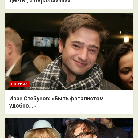
диеты, а образ жизни»
ШОУБИЗ
Иван Стебунов: «Быть фаталистом
удобно…»