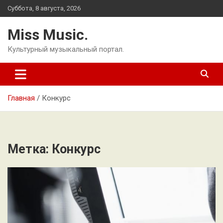
Перейти
Суббота, 8 августа, 2026
к
содержимому
Miss Music.
Культурный музыкальный портал.
Главная
Конкурс
Метка:
Конкурс