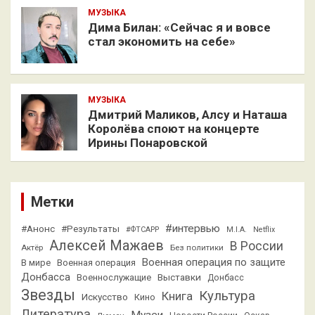
МУЗЫКА
Дима Билан: «Сейчас я и вовсе
стал экономить на себе»
МУЗЫКА
Дмитрий Маликов, Алсу и Наташа
Королёва споют на концерте
Ирины Понаровской
Метки
#интервью
#Анонс
#Результаты
#ФТСАРР
M.I.A.
Netflix
Алексей Мажаев
В России
Актёр
Без политики
Военная операция по защите
В мире
Военная операция
Донбасса
Выставки
Военнослужащие
Донбасс
Звезды
Культура
Книга
Искусство
Кино
Литература
Музеи