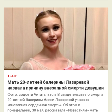
с
к
ТЕАТР
Мать 20-летней балерины Лазаревой
назвала причину внезапной смерти девушки
Фото: соцсети Читать iz.ru в В свидетельстве о смерти
20-летней балерины Алеси Лазаревой указана
«внезапная сердечная смерть». Об этом в
понедельник, 30 мая, рассказала «Известиям» мать