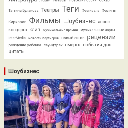
Люмен
Новости России
Оскар
Теги
Театры
Филипп
Татьяна Буланова
Фестиваль
Фильмы
Шоубизнес
анонс
Киркоров
клип
концерта
музыкальные премии
музыкальные чарты
рецензии
новый сингл
InterMedia
новости партнеров
смерть
события дня
саундтрек
рождение ребенка
цитаты
Шоубизнес