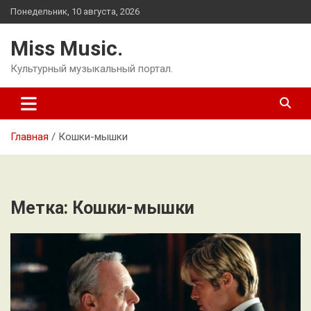
Перейти
Понедельник, 10 августа, 2026
к
содержимому
Miss Music.
Культурный музыкальный портал.
Главная
Кошки-мышки
Метка:
Кошки-мышки