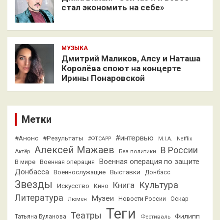
стал экономить на себе»
МУЗЫКА
Дмитрий Маликов, Алсу и Наташа
Королёва споют на концерте
Ирины Понаровской
Метки
#интервью
#Анонс
#Результаты
#ФТСАРР
M.I.A.
Netflix
Алексей Мажаев
В России
Актёр
Без политики
Военная операция по защите
В мире
Военная операция
Донбасса
Выставки
Военнослужащие
Донбасс
Звезды
Культура
Книга
Искусство
Кино
Литература
Музеи
Люмен
Новости России
Оскар
Теги
Театры
Филипп
Татьяна Буланова
Фестиваль