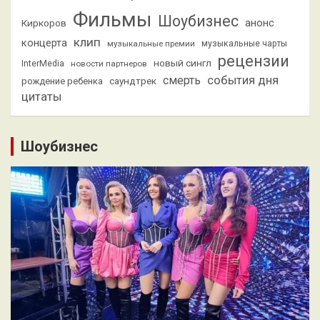
Фильмы
Шоубизнес
анонс
Киркоров
клип
концерта
музыкальные премии
музыкальные чарты
рецензии
новый сингл
InterMedia
новости партнеров
смерть
события дня
саундтрек
рождение ребенка
цитаты
Шоубизнес