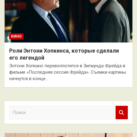
КИНО
Роли Энтони Хопкинса, которые сделали
его легендой
Энтони Хопкинс перевоплотится в Зигмунда Фрейда в
фильме «Последняя сессия Фрейда». Съемки картины
начнутся в конце…
П
о
и
с
к