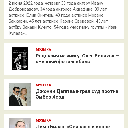
2 июня 2022 года, четверг 33 года актёру Ивану
Добронравову. 34 года актрисе Аквафине. 39 лет
актрисе Юлии Снигирь. 43 года актрисе Морене
Баккарин. 45 лет актрисе Карине Зверевой. 45 лет
актёру Закари Куинто. 54 года участнику группы «Иван
Купала»…
МУЗЫКА
Рецензия на книгу: Олег Беликов —
«Чёрный фотоальбом»
МУЗЫКА
Джонни Депп выиграл суд против
Эмбер Херд
МУЗЫКА
Дима Билан: «Сейчас я и вовсе