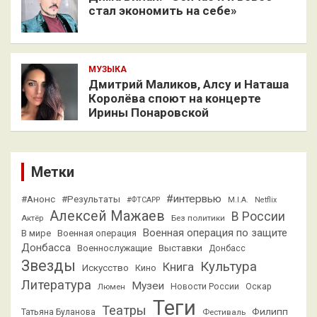
стал экономить на себе»
МУЗЫКА
Дмитрий Маликов, Алсу и Наташа
Королёва споют на концерте
Ирины Понаровской
Метки
#интервью
#Анонс
#Результаты
#ФТСАРР
M.I.A.
Netflix
Алексей Мажаев
В России
Актёр
Без политики
Военная операция по защите
В мире
Военная операция
Донбасса
Выставки
Военнослужащие
Донбасс
Звезды
Культура
Книга
Искусство
Кино
Литература
Музеи
Люмен
Новости России
Оскар
Теги
Театры
Филипп
Татьяна Буланова
Фестиваль