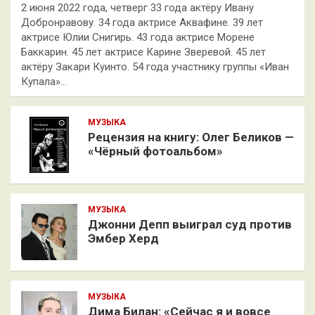
2 июня 2022 года, четверг 33 года актёру Ивану
Добронравову. 34 года актрисе Аквафине. 39 лет
актрисе Юлии Снигирь. 43 года актрисе Морене
Баккарин. 45 лет актрисе Карине Зверевой. 45 лет
актёру Закари Куинто. 54 года участнику группы «Иван
Купала»…
МУЗЫКА
Рецензия на книгу: Олег Беликов —
«Чёрный фотоальбом»
МУЗЫКА
Джонни Депп выиграл суд против
Эмбер Херд
МУЗЫКА
Дима Билан: «Сейчас я и вовсе