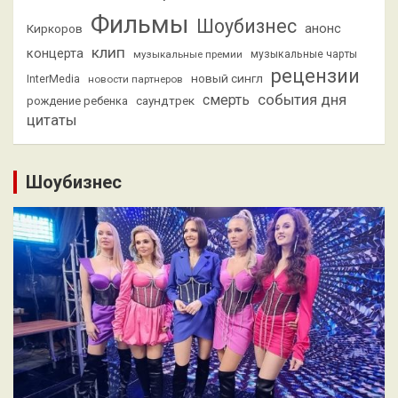
Фильмы
Шоубизнес
анонс
Киркоров
клип
концерта
музыкальные премии
музыкальные чарты
рецензии
новый сингл
InterMedia
новости партнеров
смерть
события дня
саундтрек
рождение ребенка
цитаты
Шоубизнес