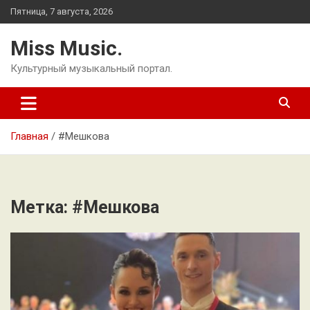
Перейти
Пятница, 7 августа, 2026
к
содержимому
Miss Music.
Культурный музыкальный портал.
Главная
#Мешкова
Метка:
#Мешкова