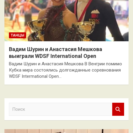
ТАНЦЫ
Вадим Шурин и Анастасия Мешкова
выиграли WDSF International Open
Вадим Шурин и Анастасия Мешкова В Венгрии помимо
Кубка мира состоялись долгожданные соревнования
WDSF Intermational Open…
П
о
и
с
к