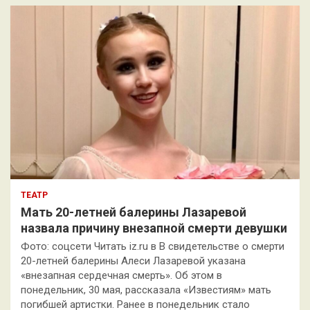
к
ТЕАТР
Мать 20-летней балерины Лазаревой
назвала причину внезапной смерти девушки
Фото: соцсети Читать iz.ru в В свидетельстве о смерти
20-летней балерины Алеси Лазаревой указана
«внезапная сердечная смерть». Об этом в
понедельник, 30 мая, рассказала «Известиям» мать
погибшей артистки. Ранее в понедельник стало