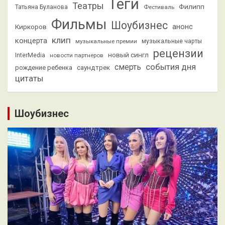
Теги
Театры
Филипп
Татьяна Буланова
Фестиваль
Фильмы
Шоубизнес
анонс
Киркоров
клип
концерта
музыкальные премии
музыкальные чарты
рецензии
новый сингл
InterMedia
новости партнеров
смерть
события дня
саундтрек
рождение ребенка
цитаты
Шоубизнес