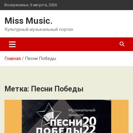
Перейти
Воскресенье, 9 августа, 2026
к
содержимому
Miss Music.
Культурный музыкальный портал.
Главная
Песни Победы
Метка:
Песни Победы