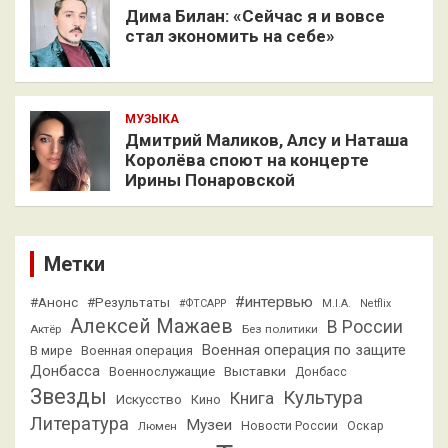
Дима Билан: «Сейчас я и вовсе
стал экономить на себе»
МУЗЫКА
Дмитрий Маликов, Алсу и Наташа
Королёва споют на концерте
Ирины Понаровской
Метки
#интервью
#Анонс
#Результаты
#ФТСАРР
M.I.A.
Netflix
Алексей Мажаев
В России
Актёр
Без политики
Военная операция по защите
В мире
Военная операция
Донбасса
Выставки
Военнослужащие
Донбасс
Звезды
Культура
Книга
Искусство
Кино
Литература
Музеи
Люмен
Новости России
Оскар