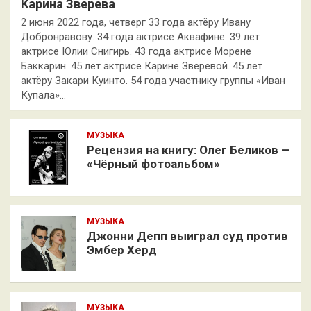
Карина Зверева
2 июня 2022 года, четверг 33 года актёру Ивану
Добронравову. 34 года актрисе Аквафине. 39 лет
актрисе Юлии Снигирь. 43 года актрисе Морене
Баккарин. 45 лет актрисе Карине Зверевой. 45 лет
актёру Закари Куинто. 54 года участнику группы «Иван
Купала»…
МУЗЫКА
Рецензия на книгу: Олег Беликов —
«Чёрный фотоальбом»
МУЗЫКА
Джонни Депп выиграл суд против
Эмбер Херд
МУЗЫКА