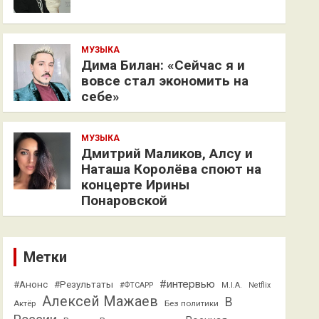
МУЗЫКА
Дима Билан: «Сейчас я и
вовсе стал экономить на
себе»
МУЗЫКА
Дмитрий Маликов, Алсу и
Наташа Королёва споют на
концерте Ирины
Понаровской
Метки
#интервью
#Анонс
#Результаты
#ФТСАРР
M.I.A.
Netflix
Алексей Мажаев
В
Актёр
Без политики