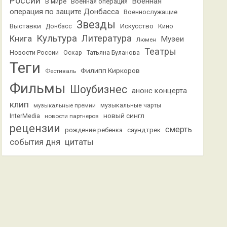
России
Военная
В мире
Военная операция
операция по защите Донбасса
Военнослужащие
Звезды
Выставки
Искусство
Кино
Донбасс
Культура
Литература
Книга
Музеи
Люмен
Театры
Новости России
Оскар
Татьяна Буланова
Теги
Филипп Киркоров
Фестиваль
Фильмы
Шоубизнес
анонс концерта
клип
музыкальные премии
музыкальные чарты
новый сингл
InterMedia
новости партнеров
рецензии
смерть
саундтрек
рождение ребенка
события дня
цитаты