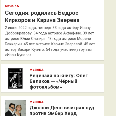
МУЗЫКА
Сегодня: родились Бедрос
Киркоров и Карина Зверева
2 июня 2022 года, четверг 33 года актёру Ивану
Добронравову. 34 года актрисе Аквафине. 39 лет
актрисе Юлии Снигирь. 43 года актрисе Морене
Баккарин. 45 лет актрисе Карине Зверевой. 45 лет
актёру Закари Куинто. 54 года участнику группы
«Иван Купала»…
МУЗЫКА
Рецензия на книгу: Олег
Беликов — «Чёрный
фотоальбом»
МУЗЫКА
Джонни Депп выиграл суд
против Эмбер Херд