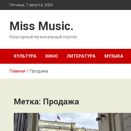
Перейти
Пятница, 7 августа, 2026
к
содержимому
Miss Music.
Культурный музыкальный портал.
КУЛЬТУРА
КИНО
ЛИТЕРАТУРА
МУЗЫКА
Главная
Продажа
Метка:
Продажа