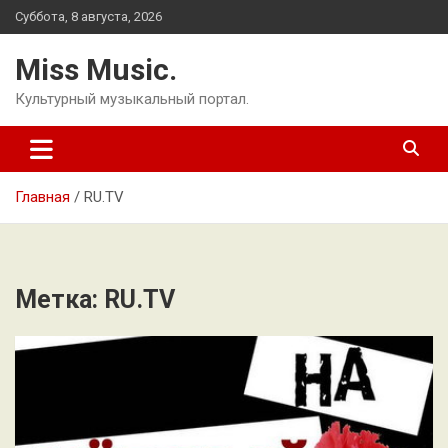
Перейти
Суббота, 8 августа, 2026
к
содержимому
Miss Music.
Культурный музыкальный портал.
Главная
RU.TV
Метка:
RU.TV