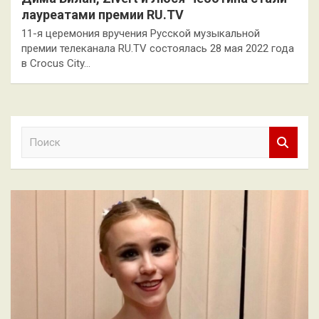
лауреатами премии RU.TV
11-я церемония вручения Русской музыкальной
премии телеканала RU.TV состоялась 28 мая 2022 года
в Crocus City…
П
о
и
с
к