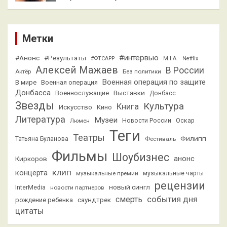
Метки
#интервью
#Анонс
#Результаты
#ФТСАРР
M.I.A.
Netflix
Алексей Мажаев
В России
Актёр
Без политики
Военная операция по защите
В мире
Военная операция
Донбасса
Выставки
Военнослужащие
Донбасс
Звезды
Культура
Книга
Искусство
Кино
Литература
Музеи
Люмен
Новости России
Оскар
Теги
Театры
Филипп
Татьяна Буланова
Фестиваль
Фильмы
Шоубизнес
анонс
Киркоров
клип
концерта
музыкальные премии
музыкальные чарты
рецензии
новый сингл
InterMedia
новости партнеров
смерть
события дня
саундтрек
рождение ребенка
цитаты