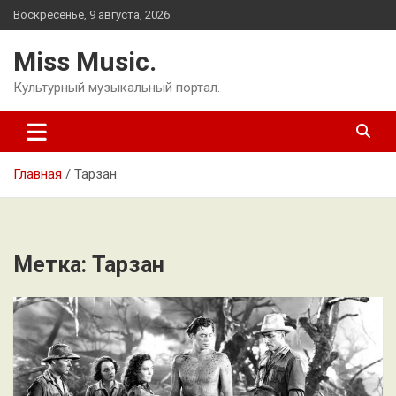
Перейти
Воскресенье, 9 августа, 2026
к
содержимому
Miss Music.
Культурный музыкальный портал.
Главная
Тарзан
Метка:
Тарзан