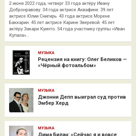
2 июня 2022 года, четверг 33 года актёру Ивану
Добронравову. 34 года актрисе Аквафине. 39 лет
актрисе Юлии Снигирь. 43 года актрисе Морене
Баккарин. 45 лет актрисе Карине Зверевой. 45 лет
актёру Закари Куинто. 54 года участнику группы «Иван
Купала»…
МУЗЫКА
Рецензия на книгу: Олег Беликов —
«Чёрный фотоальбом»
МУЗЫКА
Джонни Депп выиграл суд против
Эмбер Херд
МУЗЫКА
Дима Билан: «Сейчас я и вовсе