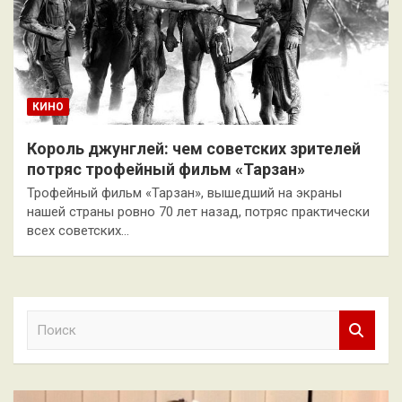
КИНО
Король джунглей: чем советских зрителей
потряс трофейный фильм «Тарзан»
Трофейный фильм «Тарзан», вышедший на экраны
нашей страны ровно 70 лет назад, потряс практически
всех советских…
П
о
и
с
к