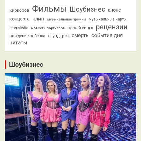
Фильмы
Шоубизнес
анонс
Киркоров
клип
концерта
музыкальные премии
музыкальные чарты
рецензии
новый сингл
InterMedia
новости партнеров
смерть
события дня
саундтрек
рождение ребенка
цитаты
Шоубизнес