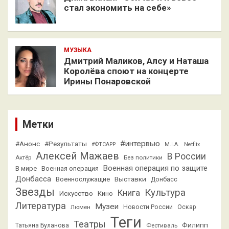
стал экономить на себе»
МУЗЫКА
Дмитрий Маликов, Алсу и Наташа
Королёва споют на концерте
Ирины Понаровской
Метки
#интервью
#Анонс
#Результаты
#ФТСАРР
M.I.A.
Netflix
Алексей Мажаев
В России
Актёр
Без политики
Военная операция по защите
В мире
Военная операция
Донбасса
Выставки
Военнослужащие
Донбасс
Звезды
Культура
Книга
Искусство
Кино
Литература
Музеи
Люмен
Новости России
Оскар
Теги
Театры
Филипп
Татьяна Буланова
Фестиваль