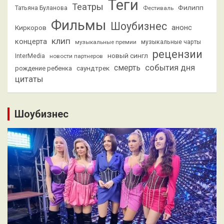
Теги
Театры
Филипп
Татьяна Буланова
Фестиваль
Фильмы
Шоубизнес
анонс
Киркоров
клип
концерта
музыкальные премии
музыкальные чарты
рецензии
новый сингл
InterMedia
новости партнеров
смерть
события дня
саундтрек
рождение ребенка
цитаты
Шоубизнес