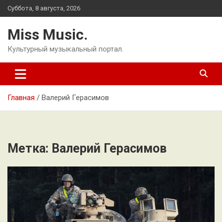
Перейти
Суббота, 8 августа, 2026
к
содержимому
Miss Music.
Культурный музыкальный портал.
Главная
Валерий Герасимов
Метка:
Валерий Герасимов