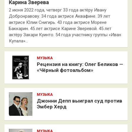
Карина Зверева
2 июня 2022 года, четверг 33 года актёру Ивану
Добронравову. 34 года актрисе Аквафине. 39 лет
актрисе Юлии Снигирь. 43 года актрисе Морене
Баккарин. 45 лет актрисе Карине Зверевой. 45 лет
актёру Закари Куинто. 54 года участнику группы «Иван
Купала»…
МУЗЫКА
Рецензия на книгу: Олег Беликов —
«Чёрный фотоальбом»
МУЗЫКА
Джонни Депп выиграл суд против
Эмбер Херд
МУЗЫКА