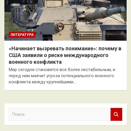
ЛИТЕРАТУРА
«Начинает вызревать понимание»: почему в
США заявили о риске международного
военного конфликта
Мир сегодня становится всё более нестабильным, и
перед ним маячит угроза потенциального военного
конфликта между крупнейшими…
П
о
и
с