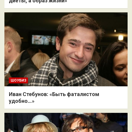
диеты, а образ жизни»
ШОУБИЗ
Иван Стебунов: «Быть фаталистом
удобно…»