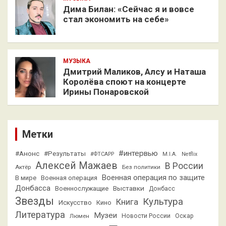
Дима Билан: «Сейчас я и вовсе
стал экономить на себе»
МУЗЫКА
Дмитрий Маликов, Алсу и Наташа
Королёва споют на концерте
Ирины Понаровской
Метки
#интервью
#Анонс
#Результаты
#ФТСАРР
M.I.A.
Netflix
Алексей Мажаев
В России
Актёр
Без политики
Военная операция по защите
В мире
Военная операция
Донбасса
Выставки
Военнослужащие
Донбасс
Звезды
Культура
Книга
Искусство
Кино
Литература
Музеи
Люмен
Новости России
Оскар