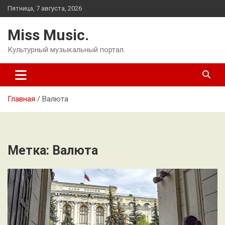
Перейти
Пятница, 7 августа, 2026
к
содержимому
Miss Music.
Культурный музыкальный портал.
Главная
Валюта
Метка:
Валюта