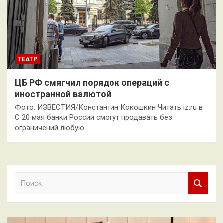
ТЕАТР
ЦБ РФ смягчил порядок операций с
иностранной валютой
Фото: ИЗВЕСТИЯ/Константин Кокошкин Читать iz.ru в
С 20 мая банки России смогут продавать без
ограничений любую…
П
о
и
с
к