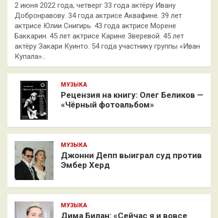
2 июня 2022 года, четверг 33 года актёру Ивану
Добронравову. 34 года актрисе Аквафине. 39 лет
актрисе Юлии Снигирь. 43 года актрисе Морене
Баккарин. 45 лет актрисе Карине Зверевой. 45 лет
актёру Закари Куинто. 54 года участнику группы «Иван
Купала»…
МУЗЫКА
Рецензия на книгу: Олег Беликов —
«Чёрный фотоальбом»
МУЗЫКА
Джонни Депп выиграл суд против
Эмбер Херд
МУЗЫКА
Дима Билан: «Сейчас я и вовсе