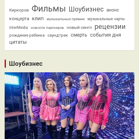
Фильмы
Шоубизнес
анонс
Киркоров
клип
концерта
музыкальные премии
музыкальные чарты
рецензии
новый сингл
InterMedia
новости партнеров
смерть
события дня
саундтрек
рождение ребенка
цитаты
Шоубизнес