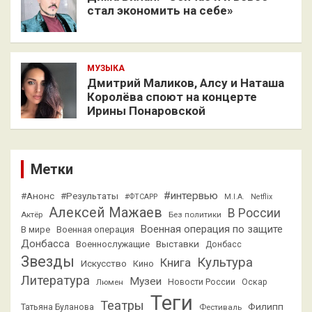
стал экономить на себе»
МУЗЫКА
Дмитрий Маликов, Алсу и Наташа
Королёва споют на концерте
Ирины Понаровской
Метки
#интервью
#Анонс
#Результаты
#ФТСАРР
M.I.A.
Netflix
Алексей Мажаев
В России
Актёр
Без политики
Военная операция по защите
В мире
Военная операция
Донбасса
Выставки
Военнослужащие
Донбасс
Звезды
Культура
Книга
Искусство
Кино
Литература
Музеи
Люмен
Новости России
Оскар
Теги
Театры
Филипп
Татьяна Буланова
Фестиваль