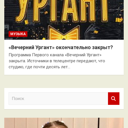
МУЗЫКА
«Вечерний Ургант» окончательно закрыт?
Программа Первого канала «Вечерний Ургант»
закрыта. Источники в телецентре передают, что
студию, где почти десять лет…
П
о
и
с
к