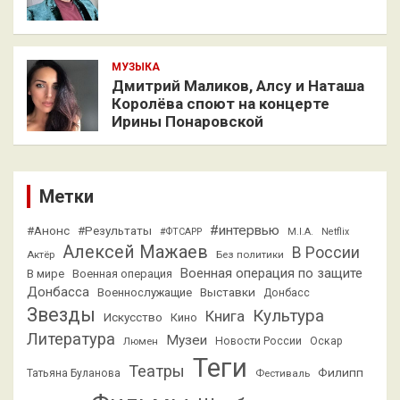
МУЗЫКА
Дмитрий Маликов, Алсу и Наташа
Королёва споют на концерте
Ирины Понаровской
Метки
#интервью
#Анонс
#Результаты
#ФТСАРР
M.I.A.
Netflix
Алексей Мажаев
В России
Актёр
Без политики
Военная операция по защите
В мире
Военная операция
Донбасса
Выставки
Военнослужащие
Донбасс
Звезды
Культура
Книга
Искусство
Кино
Литература
Музеи
Люмен
Новости России
Оскар
Теги
Театры
Филипп
Татьяна Буланова
Фестиваль