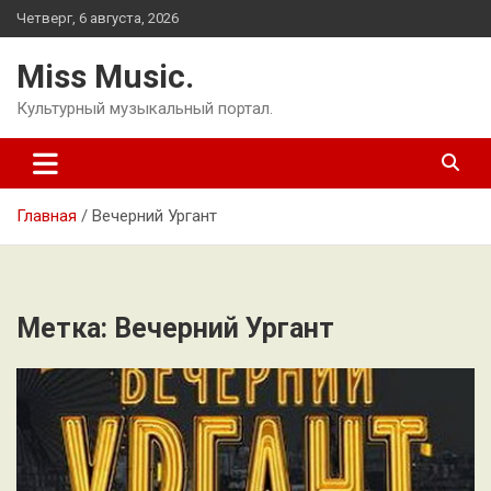
Перейти
Четверг, 6 августа, 2026
к
содержимому
Miss Music.
Культурный музыкальный портал.
Главная
Вечерний Ургант
Метка:
Вечерний Ургант