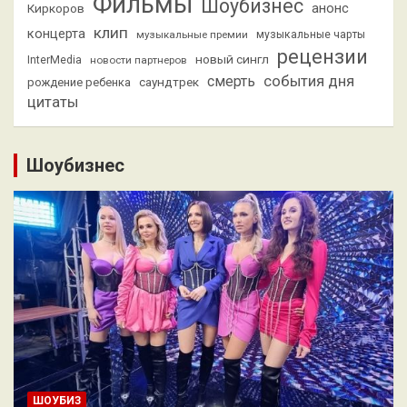
Фильмы
Шоубизнес
анонс
Киркоров
клип
концерта
музыкальные премии
музыкальные чарты
рецензии
новый сингл
InterMedia
новости партнеров
смерть
события дня
саундтрек
рождение ребенка
цитаты
Шоубизнес
ШОУБИЗ