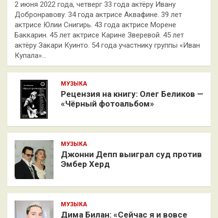
2 июня 2022 года, четверг 33 года актёру Ивану
Добронравову. 34 года актрисе Аквафине. 39 лет
актрисе Юлии Снигирь. 43 года актрисе Морене
Баккарин. 45 лет актрисе Карине Зверевой. 45 лет
актёру Закари Куинто. 54 года участнику группы «Иван
Купала»…
МУЗЫКА
Рецензия на книгу: Олег Беликов —
«Чёрный фотоальбом»
МУЗЫКА
Джонни Депп выиграл суд против
Эмбер Херд
МУЗЫКА
Дима Билан: «Сейчас я и вовсе