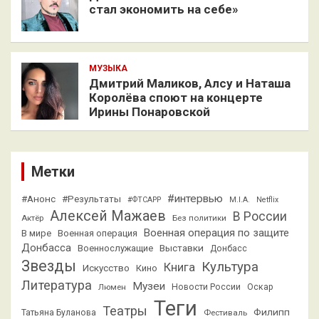
стал экономить на себе»
МУЗЫКА
Дмитрий Маликов, Алсу и Наташа
Королёва споют на концерте
Ирины Понаровской
Метки
#интервью
#Анонс
#Результаты
#ФТСАРР
M.I.A.
Netflix
Алексей Мажаев
В России
Актёр
Без политики
Военная операция по защите
В мире
Военная операция
Донбасса
Выставки
Военнослужащие
Донбасс
Звезды
Культура
Книга
Искусство
Кино
Литература
Музеи
Люмен
Новости России
Оскар
Теги
Театры
Филипп
Татьяна Буланова
Фестиваль