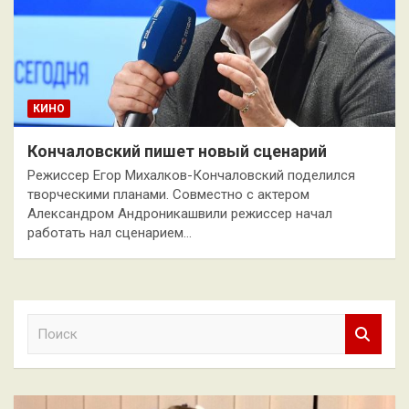
КИНО
Кончаловский пишет новый сценарий
Режиссер Егор Михалков-Кончаловский поделился
творческими планами. Совместно с актером
Александром Андроникашвили режиссер начал
работать нал сценарием…
П
о
и
с
к