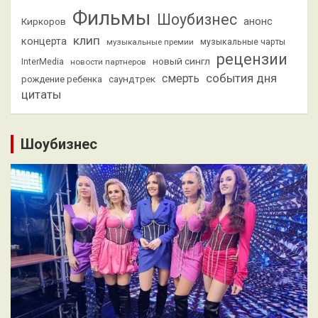
Фильмы
Шоубизнес
анонс
Киркоров
клип
концерта
музыкальные премии
музыкальные чарты
рецензии
новый сингл
InterMedia
новости партнеров
смерть
события дня
саундтрек
рождение ребенка
цитаты
Шоубизнес