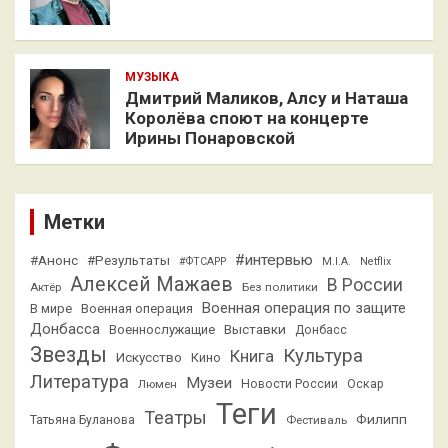
МУЗЫКА
Дмитрий Маликов, Алсу и Наташа
Королёва споют на концерте
Ирины Понаровской
Метки
#интервью
#Анонс
#Результаты
#ФТСАРР
M.I.A.
Netflix
Алексей Мажаев
В России
Актёр
Без политики
Военная операция по защите
В мире
Военная операция
Донбасса
Выставки
Военнослужащие
Донбасс
Звезды
Культура
Книга
Искусство
Кино
Литература
Музеи
Люмен
Новости России
Оскар
Теги
Театры
Филипп
Татьяна Буланова
Фестиваль