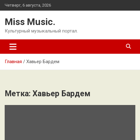
Перейти
Четверг, 6 августа, 2026
к
содержимому
Miss Music.
Культурный музыкальный портал.
Главная
Хавьер Бардем
Метка:
Хавьер Бардем