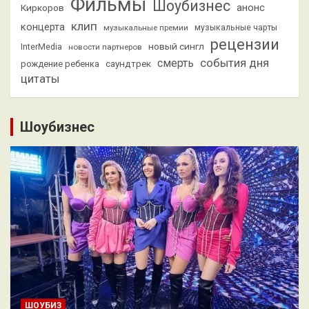
Фильмы
Шоубизнес
анонс
Киркоров
клип
концерта
музыкальные премии
музыкальные чарты
рецензии
новый сингл
InterMedia
новости партнеров
смерть
события дня
саундтрек
рождение ребенка
цитаты
Шоубизнес
ШОУБИЗ