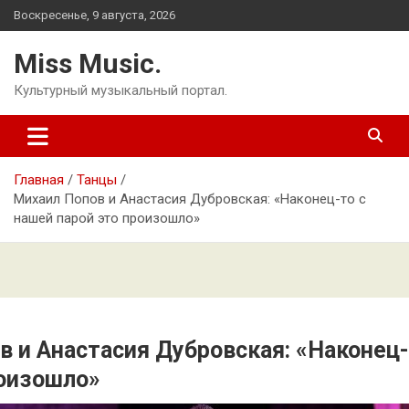
Перейти
Воскресенье, 9 августа, 2026
к
содержимому
Miss Music.
Культурный музыкальный портал.
Главная
Танцы
Михаил Попов и Анастасия Дубровская: «Наконец-то с
нашей парой это произошло»
в и Анастасия Дубровская: «Наконец-
роизошло»