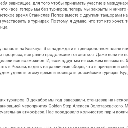
себя зависящее, для того чтобы принимать участие в междунаро
что «всё, теперь мы без турниров, теперь мы закрыты и ничего
ветское время Станислав Попов вместе с другими танцорами н
 участвовать в турнирах. Поэтому, я думаю, что тот кто хочет, 
нца.
 попасть на Блэкпул. Эта надежда и в тренировочном плане нам
з процесса, все равно продолжаем готовиться. Даже если не п
сделали все возможное. И, если вдруг мы не сможем выезжать,
ать в России, ездить на различные сборы, что в принципе и сей
удем уделять этому время и посещать российские турниры. Буд
их турниров. В декабре мы год завершали, станцевав на нескол
анизацией мероприятия Golden Step Алексея Золотаревского. 
ечательная атмосфера. Нас порадовало количество пар и колич