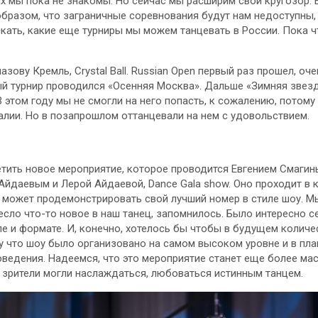
ах мы пока не знакомы. Но сейчас мы расширим свой кругозор. 
бразом, что заграничные соревнования будут нам недоступны,
скать, какие еще турниры мы можем танцевать в России. Пока ч
ову Кремль, Crystal Ball. Russian Open первый раз прошел, оче
й турнир проводился «Осенняя Москва». Дальше «Зимняя звез
 этом году мы не смогли на него попасть, к сожалению, потому 
алии. Но в позапрошлом оттанцевали на нем с удовольствием.
тить новое мероприятие, которое проводится Евгением Смагин
Айдаевым и Лерой Айдаевой, Dance Gala show. Оно проходит в 
 может продемонстрировать свой лучший номер в стиле шоу. М
есло что-то новое в наш танец, запомнилось. Было интересно 
ле и формате. И, конечно, хотелось бы чтобы в будущем количе
у что шоу было организовано на самом высоком уровне и в план
роведения. Надеемся, что это мероприятие станет еще более м
зрители могли наслаждаться, любоваться истинным танцем.