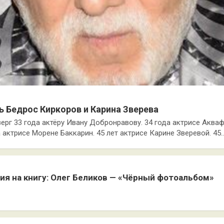
ь Бедрос Киркоров и Карина Зверева
верг 33 года актёру Ивану Добронравову. 34 года актрисе Акваф
 актрисе Морене Баккарин. 45 лет актрисе Карине Зверевой. 45
ия на книгу: Олег Беликов — «Чёрный фотоальбом»