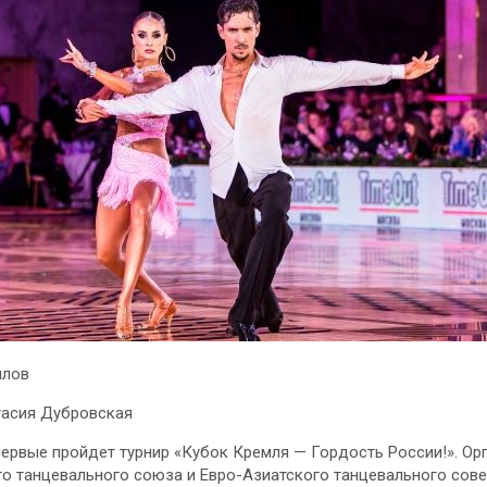
илов
тасия Дубровская
первые пройдет турнир «Кубок Кремля — Гордость России!». Ор
о танцевального союза и Евро-Азиатского танцевального сове