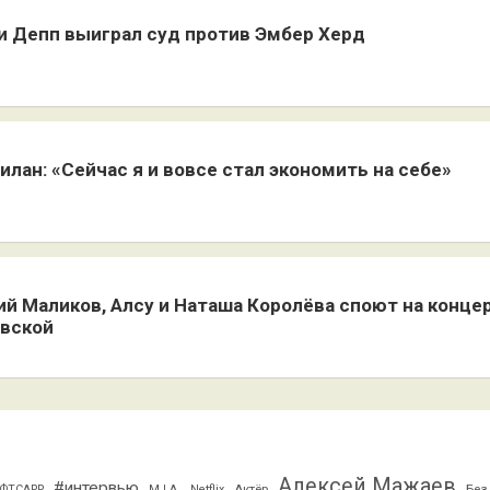
 Депп выиграл суд против Эмбер Херд
илан: «Сейчас я и вовсе стал экономить на себе»
й Маликов, Алсу и Наташа Королёва споют на конце
вской
Алексей Мажаев
#интервью
Актёр
Без
ФТСАРР
M.I.A.
Netflix