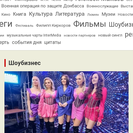
Военная операция по защите Донбасса
Выста
Военнослужащие
Культура
Литература
Книга
Музеи
Кино
Люмен
Новости
еги
Фильмы
Шоубиз
Филипп Киркоров
Фестиваль
ре
новый сингл
мии
музыкальные чарты InterMedia
новости партнеров
ерть
события дня
цитаты
Шоубизнес