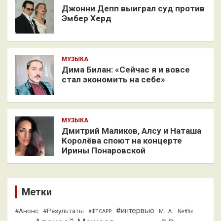
Джонни Депп выиграл суд против
Эмбер Херд
МУЗЫКА
Дима Билан: «Сейчас я и вовсе
стал экономить на себе»
МУЗЫКА
Дмитрий Маликов, Алсу и Наташа
Королёва споют на концерте
Ирины Понаровской
Метки
#интервью
#Анонс
#Результаты
#ФТСАРР
M.I.A.
Netflix