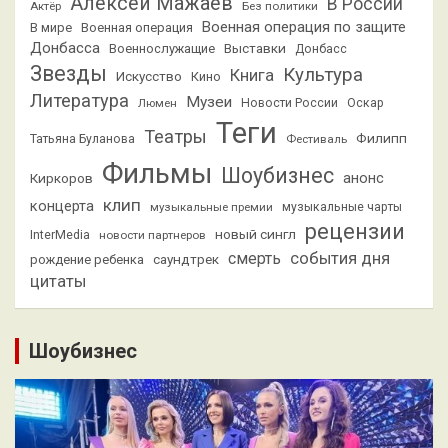
Алексей Мажаев
В России
Актёр
Без политики
Военная операция по защите
В мире
Военная операция
Донбасса
Выставки
Военнослужащие
Донбасс
Звезды
Культура
Книга
Искусство
Кино
Литература
Музеи
Люмен
Новости России
Оскар
Теги
Театры
Филипп
Татьяна Буланова
Фестиваль
Фильмы
Шоубизнес
анонс
Киркоров
клип
концерта
музыкальные премии
музыкальные чарты
рецензии
новый сингл
InterMedia
новости партнеров
смерть
события дня
саундтрек
рождение ребенка
цитаты
Шоубизнес