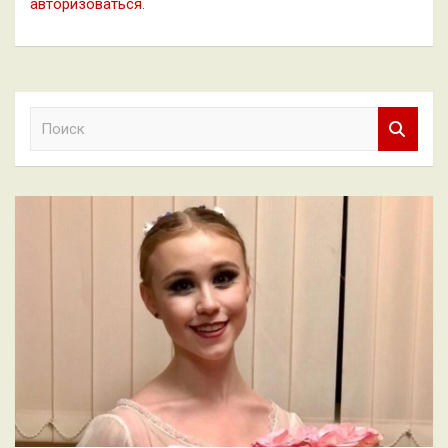
авторизоваться
.
П
о
и
с
к