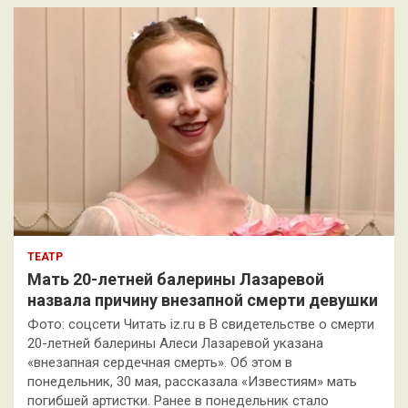
к
ТЕАТР
Мать 20-летней балерины Лазаревой
назвала причину внезапной смерти девушки
Фото: соцсети Читать iz.ru в В свидетельстве о смерти
20-летней балерины Алеси Лазаревой указана
«внезапная сердечная смерть». Об этом в
понедельник, 30 мая, рассказала «Известиям» мать
погибшей артистки. Ранее в понедельник стало