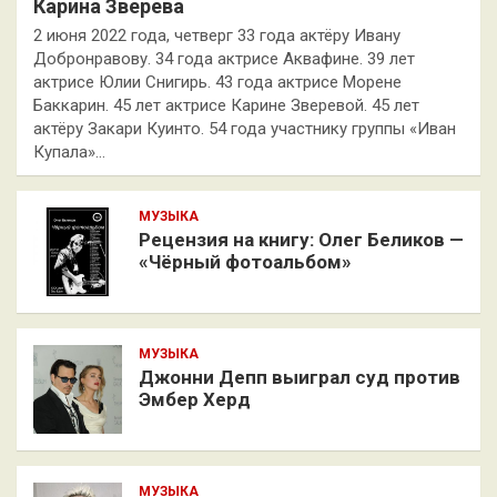
Карина Зверева
2 июня 2022 года, четверг 33 года актёру Ивану
Добронравову. 34 года актрисе Аквафине. 39 лет
актрисе Юлии Снигирь. 43 года актрисе Морене
Баккарин. 45 лет актрисе Карине Зверевой. 45 лет
актёру Закари Куинто. 54 года участнику группы «Иван
Купала»…
МУЗЫКА
Рецензия на книгу: Олег Беликов —
«Чёрный фотоальбом»
МУЗЫКА
Джонни Депп выиграл суд против
Эмбер Херд
МУЗЫКА