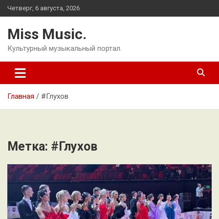
Перейти
Четверг, 6 августа, 2026
к
содержимому
Miss Music.
Культурный музыкальный портал.
Главная
#Глухов
Метка:
#Глухов