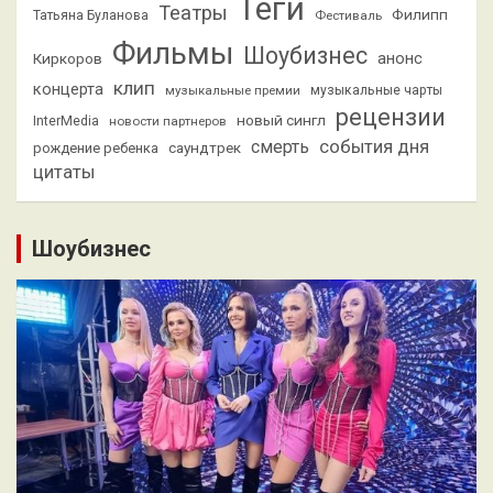
Теги
Театры
Филипп
Татьяна Буланова
Фестиваль
Фильмы
Шоубизнес
анонс
Киркоров
клип
концерта
музыкальные премии
музыкальные чарты
рецензии
новый сингл
InterMedia
новости партнеров
смерть
события дня
саундтрек
рождение ребенка
цитаты
Шоубизнес