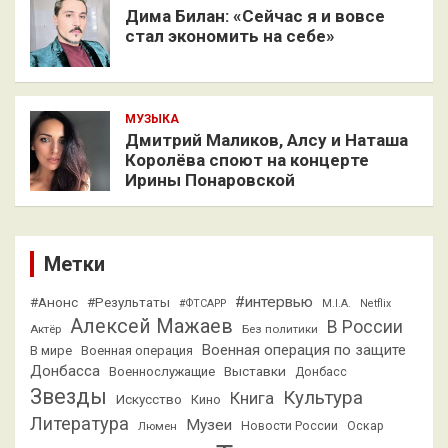
Дима Билан: «Сейчас я и вовсе
стал экономить на себе»
МУЗЫКА
Дмитрий Маликов, Алсу и Наташа
Королёва споют на концерте
Ирины Понаровской
Метки
#интервью
#Анонс
#Результаты
#ФТСАРР
M.I.A.
Netflix
Алексей Мажаев
В России
Актёр
Без политики
Военная операция по защите
В мире
Военная операция
Донбасса
Выставки
Военнослужащие
Донбасс
Звезды
Культура
Книга
Искусство
Кино
Литература
Музеи
Люмен
Новости России
Оскар