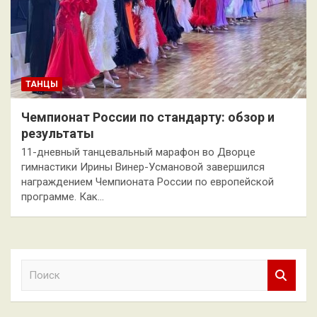
ТАНЦЫ
Чемпионат России по стандарту: обзор и
результаты
11-дневный танцевальный марафон во Дворце
гимнастики Ирины Винер-Усмановой завершился
награждением Чемпионата России по европейской
программе. Как…
П
о
и
с