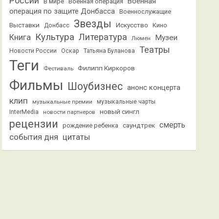
России
Военная
В мире
Военная операция
операция по защите Донбасса
Военнослужащие
Звезды
Выставки
Искусство
Кино
Донбасс
Культура
Литература
Книга
Музеи
Люмен
Театры
Новости России
Оскар
Татьяна Буланова
Теги
Филипп Киркоров
Фестиваль
Фильмы
Шоубизнес
анонс концерта
клип
музыкальные премии
музыкальные чарты
новый сингл
InterMedia
новости партнеров
рецензии
смерть
саундтрек
рождение ребенка
события дня
цитаты