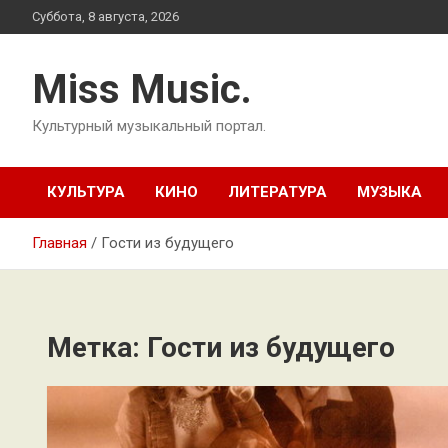
Перейти
Суббота, 8 августа, 2026
к
содержимому
Miss Music.
Культурный музыкальный портал.
КУЛЬТУРА
КИНО
ЛИТЕРАТУРА
МУЗЫКА
Главная
Гости из будущего
Метка:
Гости из будущего