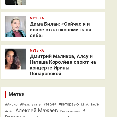
МУЗЫКА
Дима Билан: «Сейчас я и
вовсе стал экономить на
себе»
МУЗЫКА
Дмитрий Маликов, Алсу и
Наташа Королёва споют на
концерте Ирины
Понаровской
Метки
#интервью
#Анонс
#Результаты
#ФТСАРР
M.I.A.
Netflix
Алексей Мажаев
В
Актёр
Без политики