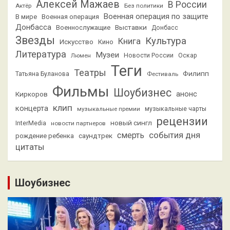
Алексей Мажаев
В России
Актёр
Без политики
Военная операция по защите
В мире
Военная операция
Донбасса
Выставки
Военнослужащие
Донбасс
Звезды
Культура
Книга
Искусство
Кино
Литература
Музеи
Люмен
Новости России
Оскар
Теги
Театры
Филипп
Татьяна Буланова
Фестиваль
Фильмы
Шоубизнес
анонс
Киркоров
клип
концерта
музыкальные премии
музыкальные чарты
рецензии
новый сингл
InterMedia
новости партнеров
смерть
события дня
саундтрек
рождение ребенка
цитаты
Шоубизнес