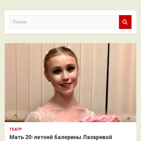
П
о
и
с
к
ТЕАТР
Мать 20-летней балерины Лазаревой