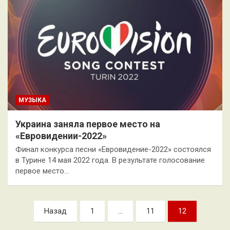
МУЗЫКА
Украина заняла первое место на
«Евровидении-2022»
Финал конкурса песни «Евровидение-2022» состоялся
в Турине 14 мая 2022 года. В результате голосование
первое место…
Пагинация
Назад
1
…
11
12
записей