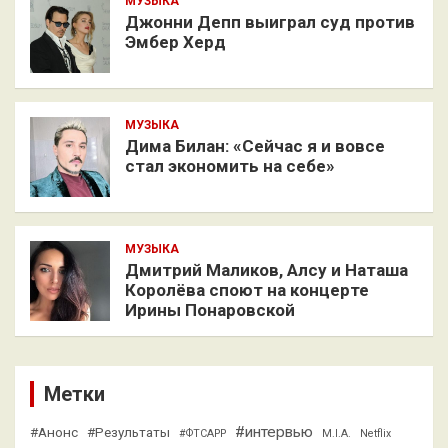
МУЗЫКА
Джонни Депп выиграл суд против
Эмбер Херд
МУЗЫКА
Дима Билан: «Сейчас я и вовсе
стал экономить на себе»
МУЗЫКА
Дмитрий Маликов, Алсу и Наташа
Королёва споют на концерте
Ирины Понаровской
Метки
#интервью
#Анонс
#Результаты
#ФТСАРР
M.I.A.
Netflix