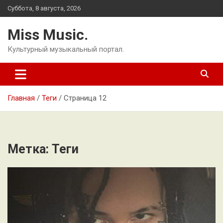
Перейти
Суббота, 8 августа, 2026
к
содержимому
Miss Music.
Культурный музыкальный портал.
Главная
Теги
Страница 12
Метка:
Теги