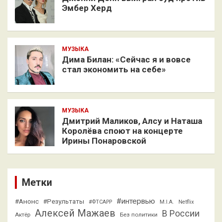
Эмбер Херд
МУЗЫКА
Дима Билан: «Сейчас я и вовсе
стал экономить на себе»
МУЗЫКА
Дмитрий Маликов, Алсу и Наташа
Королёва споют на концерте
Ирины Понаровской
Метки
#интервью
#Анонс
#Результаты
#ФТСАРР
M.I.A.
Netflix
Алексей Мажаев
В России
Актёр
Без политики