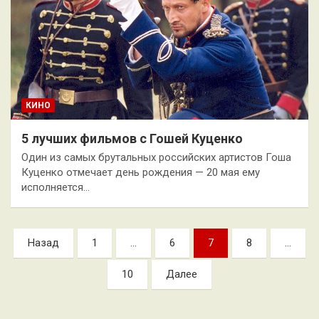
КИНО
5 лучших фильмов с Гошей Куценко
Один из самых брутальных российских артистов Гоша
Куценко отмечает день рождения — 20 мая ему
исполняется…
Пагинация
Назад
1
…
6
7
8
…
записей
10
Далее