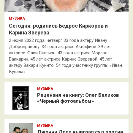
МУЗЫКА
Сегодня: родились Бедрос Киркоров и
Карина Зверева
2 июня 2022 года, четверг 33 года актёру Ивану
Добронравову. 34 года актрисе Аквафине. 39 лет
актрисе Юлии Снигирь. 43 года актрисе Морене
Баккарин. 45 лет актрисе Карине Зверевой. 45 лет
актёру Закари Куинто. 54 года участнику группы «Иван
Купала»…
МУЗЫКА
Рецензия на книгу: Олег Беликов —
«Чёрный фотоальбом»
МУЗЫКА
Джонни Депп выиграл суд против