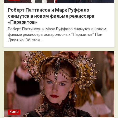
Роберт Паттинсон и Марк Руффало
снимутся в новом фильме режиссера
«Паразитов»
Роберт Паттинсон и Марк Руффало снимутся в новом
фильме режиссера оскароносных "Паразитов" Пон
Джун-хо. Об этом…
КИНО