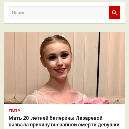
П
о
и
с
к
ТЕАТР
Мать 20-летней балерины Лазаревой
назвала причину внезапной смерти девушки