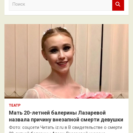
П
о
и
с
к
ТЕАТР
Мать 20-летней балерины Лазаревой
назвала причину внезапной смерти девушки
Фото: соцсети Читать iz.ru в В свидетельстве о смерти