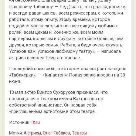
«Я бесконечно благодарна Олегу Палычу (Олегу
Павловичу Табакову. — Ред.) за то, что разглядел меня
и всегда давал шансы, всем режиссерам, с которыми
работала, этому опыту, этому времени, которое
подарило мне несколько по-настоящему любимых
ролей, всем цехам и, конечно же, всем моим
партнерам, коллегам и друзьям, которые больше, чем
друзья, которые семья. Ребята, я буду очень скучать.
Успехов вам, успехов любимому театру», — написала
актриса в своем Telegram-канале.
Последний спектакль, в котором она сыграет на сцене
«Табакерки», — «Кинастон». Показ запланирован на 30
июня.
13 мая актер Виктор Сухоруков признался, что
попрощался с Театром имени Вахтангова по
собственной инициативе. Он назвал себя
«приглашенным артистом» в этом театре.
Источник:
iz.ru
Метки:
Актрисы
,
Олег Табаков
,
Театры