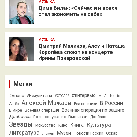
МУЗЫКА
Дима Билан: «Сейчас я и вовсе
стал экономить на себе»
МУЗЫКА
Дмитрий Маликов, Алсу и Наташа
Королёва споют на концерте
Ирины Понаровской
Метки
#интервью
#Анонс
#Результаты
#ФТСАРР
M.I.A.
Netflix
Алексей Мажаев
В России
Актёр
Без политики
Военная операция по защите
В мире
Военная операция
Донбасса
Выставки
Военнослужащие
Донбасс
Звезды
Культура
Книга
Искусство
Кино
Литература
Музеи
Люмен
Новости России
Оскар