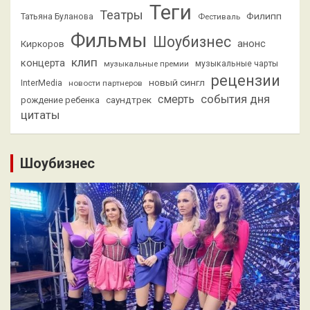
Теги
Театры
Филипп
Татьяна Буланова
Фестиваль
Фильмы
Шоубизнес
анонс
Киркоров
клип
концерта
музыкальные премии
музыкальные чарты
рецензии
новый сингл
InterMedia
новости партнеров
смерть
события дня
саундтрек
рождение ребенка
цитаты
Шоубизнес