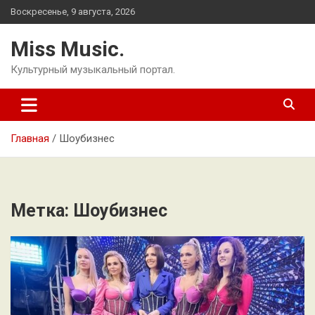
Перейти
Воскресенье, 9 августа, 2026
к
содержимому
Miss Music.
Культурный музыкальный портал.
Главная
Шоубизнес
Метка:
Шоубизнес