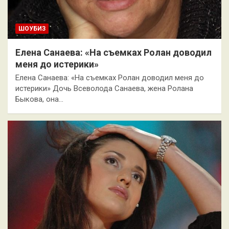
ШОУБИЗ
Елена Санаева: «На съемках Ролан доводил
меня до истерики»
Елена Санаева: «На съемках Ролан доводил меня до
истерики» Дочь Всеволода Санаева, жена Ролана
Быкова, она…