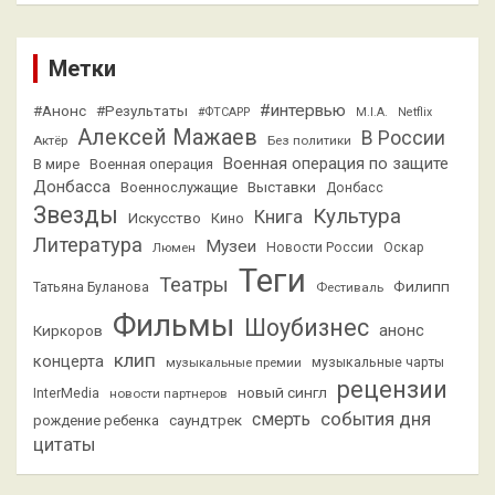
Метки
#интервью
#Анонс
#Результаты
#ФТСАРР
M.I.A.
Netflix
Алексей Мажаев
В России
Актёр
Без политики
Военная операция по защите
В мире
Военная операция
Донбасса
Выставки
Военнослужащие
Донбасс
Звезды
Культура
Книга
Искусство
Кино
Литература
Музеи
Люмен
Новости России
Оскар
Теги
Театры
Филипп
Татьяна Буланова
Фестиваль
Фильмы
Шоубизнес
анонс
Киркоров
клип
концерта
музыкальные премии
музыкальные чарты
рецензии
новый сингл
InterMedia
новости партнеров
смерть
события дня
саундтрек
рождение ребенка
цитаты