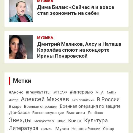
МУЗЫКА
Дима Билан: «Сейчас я и вовсе
стал экономить на себе»
МУЗЫКА
Дмитрий Маликов, Алсу и Наташа
Королёва споют на концерте
Ирины Понаровской
Метки
#интервью
#Анонс
#Результаты
#ФТСАРР
M.I.A.
Netflix
Алексей Мажаев
В России
Актёр
Без политики
Военная операция по защите
В мире
Военная операция
Донбасса
Выставки
Военнослужащие
Донбасс
Звезды
Культура
Книга
Искусство
Кино
Литература
Музеи
Люмен
Новости России
Оскар