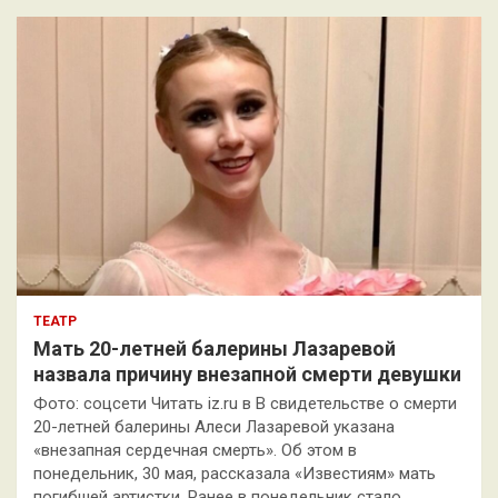
к
ТЕАТР
Мать 20-летней балерины Лазаревой
назвала причину внезапной смерти девушки
Фото: соцсети Читать iz.ru в В свидетельстве о смерти
20-летней балерины Алеси Лазаревой указана
«внезапная сердечная смерть». Об этом в
понедельник, 30 мая, рассказала «Известиям» мать
погибшей артистки. Ранее в понедельник стало