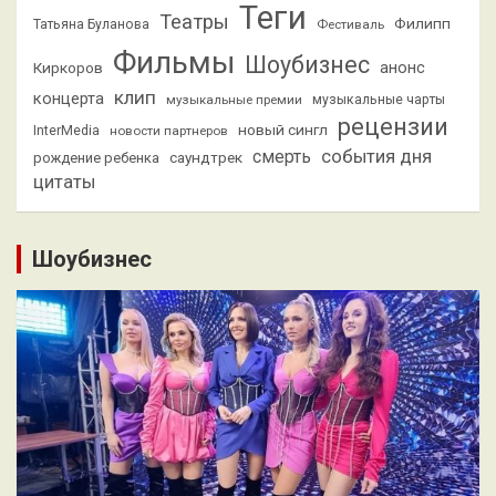
Теги
Театры
Филипп
Татьяна Буланова
Фестиваль
Фильмы
Шоубизнес
анонс
Киркоров
клип
концерта
музыкальные премии
музыкальные чарты
рецензии
новый сингл
InterMedia
новости партнеров
смерть
события дня
саундтрек
рождение ребенка
цитаты
Шоубизнес