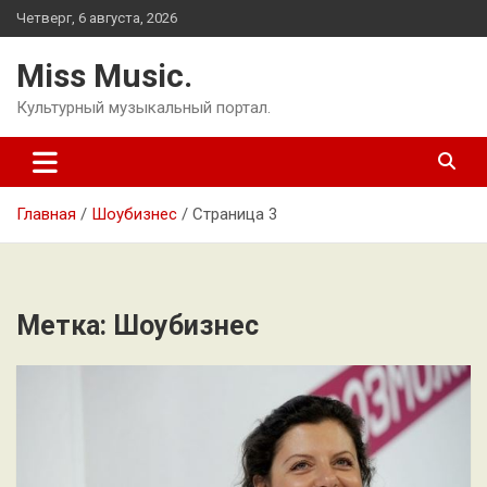
Перейти
Четверг, 6 августа, 2026
к
содержимому
Miss Music.
Культурный музыкальный портал.
Главная
Шоубизнес
Страница 3
Метка:
Шоубизнес