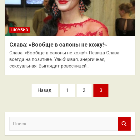
ШОУБИЗ
Слава: «Вообще в салоны не хожу!»
Слава: «Вообще в салоны не хожу!» Певица Слава
всегда на позитиве. Улыбчивая, энергичная,
сексуальная. Выглядит ровесницей…
Пагинация
Назад
1
2
3
записей
П
о
и
с