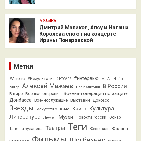
МУЗЫКА
Дмитрий Маликов, Алсу и Наташа
Королёва споют на концерте
Ирины Понаровской
Метки
#интервью
#Анонс
#Результаты
#ФТСАРР
M.I.A.
Netflix
Алексей Мажаев
В России
Актёр
Без политики
Военная операция по защите
В мире
Военная операция
Донбасса
Выставки
Военнослужащие
Донбасс
Звезды
Культура
Книга
Искусство
Кино
Литература
Музеи
Люмен
Новости России
Оскар
Теги
Театры
Филипп
Татьяна Буланова
Фестиваль
Фильмы
Шоубизнес
анонс
Киркоров