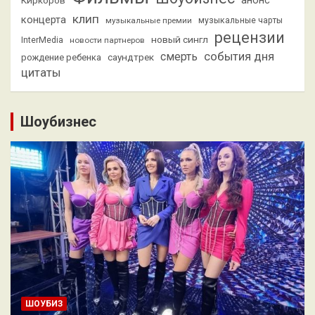
клип
концерта
музыкальные премии
музыкальные чарты
рецензии
новый сингл
InterMedia
новости партнеров
смерть
события дня
саундтрек
рождение ребенка
цитаты
Шоубизнес
ШОУБИЗ