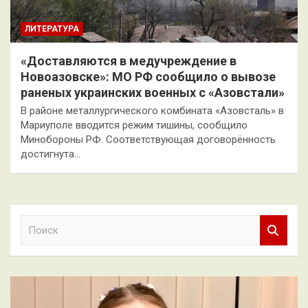
ЛИТЕРАТУРА
«Доставляются в медучреждение в
Новоазовске»: МО РФ сообщило о вывозе
раненых украинских военных с «Азовстали»
В районе металлургического комбината «Азовсталь» в
Мариуполе вводится режим тишины, сообщило
Минобороны РФ. Соответствующая договорённость
достигнута…
П
о
и
с
к